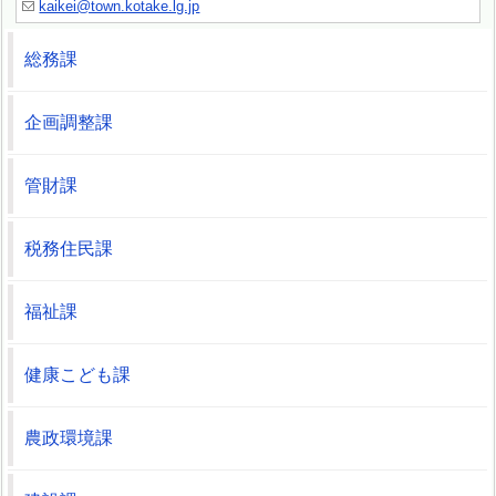
kaikei@town.kotake.lg.jp
総務課
企画調整課
管財課
税務住民課
福祉課
健康こども課
農政環境課