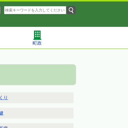
町政
くり
健