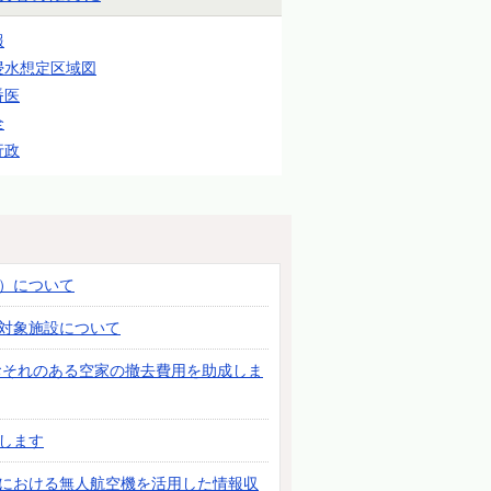
報
浸水想定区域図
番医
全
行政
）について
対象施設について
おそれのある空家の撤去費用を助成しま
します
における無人航空機を活用した情報収