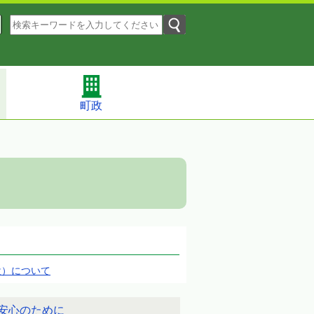
町政
設）について
安心のために