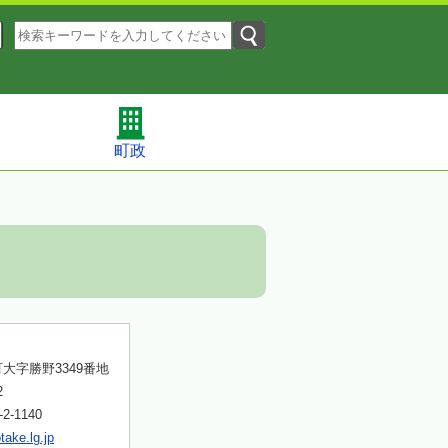
町政
大字勝野3349番地
2
-1140
ake.lg.jp