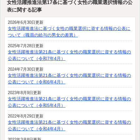
女性活躍推進法第17条に基づく女性の職業選択情報の公
表に関する記事
2026年6月30日更新
女性活躍推進法に基づく女性の職業選択に資する情報の公表に
ついて（職員の給与の男女の差異）
2025年7月28日更新
女性活躍推進法第21条に基づく女性の職業選択に資する情報の
公表について（令和7年4月）
2024年7月30日更新
女性活躍推進法第21条に基づく女性の職業選択に資する情報の
公表について（令和6年4月）
2023年8月9日更新
女性活躍推進法第21条に基づく女性の職業選択に資する情報の
公表について（令和5年4月）
2022年8月29日更新
女性活躍推進法第21条に基づく女性の職業選択に資する情報の
公表について（令和4年4月）
2022年3月8日更新