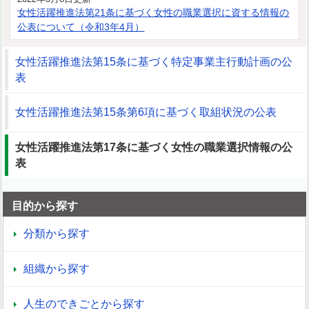
女性活躍推進法第21条に基づく女性の職業選択に資する情報の
公表について（令和3年4月）
女性活躍推進法第15条に基づく特定事業主行動計画の公
表
女性活躍推進法第15条第6項に基づく取組状況の公表
女性活躍推進法第17条に基づく女性の職業選択情報の公
表
目的から探す
分類から探す
組織から探す
人生のできごとから探す