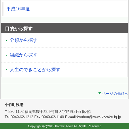
平成16年度
目的から探す
分類から探す
組織から探す
人生のできごとから探す
ページの先頭へ
小竹町役場
〒820-1192 福岡県鞍手郡小竹町大字勝野3167番地1
Tel:0949-62-1212 Fax:0949-62-1140 E-mail:kouhou@town.kotake.lg.jp
Copyrights(c)2015 Kotake Town All Rights Reserved