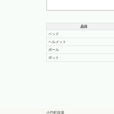
品目
ベッド
ヘルメット
ボール
ポット
小竹町役場