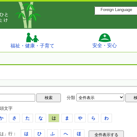
Foreign Language
安全・安心
福祉・健康・子育て
分類
頭文字
か
さ
た
な
は
ま
や
ら
わ
は」行：
は
ひ
ふ
へ
ほ