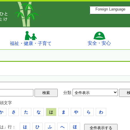
Foreign Language
安全・安心
福祉・健康・子育て
分類
頭文字
か
さ
た
な
は
ま
や
ら
わ
は」行：
は
ひ
ふ
へ
ほ