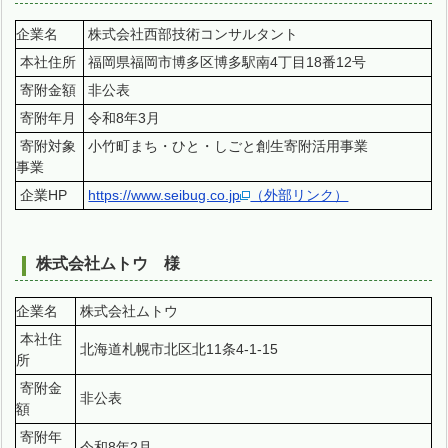
企業名
株式会社西部技術コンサルタント
本社住所
福岡県福岡市博多区博多駅南4丁目18番12号
寄附金額
非公表
寄附年月
令和8年3月
寄附対象
小竹町まち・ひと・しごと創生寄附活用事業
事業
企業HP
https://www.seibug.co.jp
（外部リンク）
株式会社ムトウ 様
企業名
株式会社ムトウ
本社住
北海道札幌市北区北11条4-1-15
所
寄附金
非公表
額
寄附年
令和8年2月