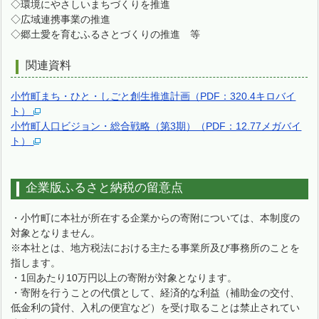
◇環境にやさしいまちづくりを推進
◇広域連携事業の推進
◇郷土愛を育むふるさとづくりの推進 等
関連資料
小竹町まち・ひと・しごと創生推進計画（PDF：320.4キロバイ
ト）
小竹町人口ビジョン・総合戦略（第3期）（PDF：12.77メガバイ
ト）
企業版ふるさと納税の留意点
・小竹町に本社が所在する企業からの寄附については、本制度の
対象となりません。
※本社とは、地方税法における主たる事業所及び事務所のことを
指します。
・1回あたり10万円以上の寄附が対象となります。
・寄附を行うことの代償として、経済的な利益（補助金の交付、
低金利の貸付、入札の便宜など）を受け取ることは禁止されてい