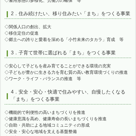
◇雇用形態の多様化、労働力の確保 等
2．住み続けたい、移り住みたい「まち」をつくる事業
◇関係人口の創出、拡大
◇移住定住の促進
◇郷土への誇りと愛着を深める「小竹未来のタカラ」育成 等
3．子育て世帯に選ばれる「まち」をつくる事業
◇安心して子どもを産み育てることができる環境の充実
◇子どもが豊かに生きる力を育む質の高い教育環境づくりの推進
◇ワーク・ライフ・バランスの推進 等
4．安全・安心・快適で住みやすい、自慢したくなる
「まち」をつくる事業
◇機能的で利便性の高いまちづくりを推進
◇健康意識を高め、健康寿命の長いまちづくりを推進
◇自助・共助による地域コミュニティの形成
◇安全・安心な地域を支える基盤整備