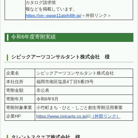
カタログ請求情
報などを掲載しています。
https://xn--pqqp11atxh4th.jp/
＜外部リンク＞
令和6年度寄附実績
シビックアーツコンサルタント株式会社 様
企業名
シビックアーツコンサルタント株式会社
本社住所
福岡市南区塩原4丁目5番29号
寄附金額
非公表
寄附年月
令和6年9月
寄附対象事業
小竹町まち・ひと・しごと創生寄附活用事業
企業HP
https://www.civicarts.co.jp/
（外部リンク）
タレントスクエア株式会社 様