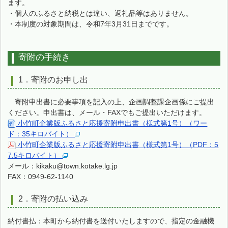
ます。
・個人のふるさと納税とは違い、返礼品等はありません。
・本制度の対象期間は、令和7年3月31日までです。
寄附の手続き
1．寄附のお申し出
寄附申出書に必要事項を記入の上、企画調整課企画係にご提出
ください。申出書は、メール・FAXでもご提出いただけます。
小竹町企業版ふるさと応援寄附申出書（様式第1号）（ワー
ド：35キロバイト）
小竹町企業版ふるさと応援寄附申出書（様式第1号）（PDF：5
7.5キロバイト）
メール：kikaku@town.kotake.lg.jp
FAX：0949-62-1140
2．寄附の払い込み
納付書払：本町から納付書を送付いたしますので、指定の金融機