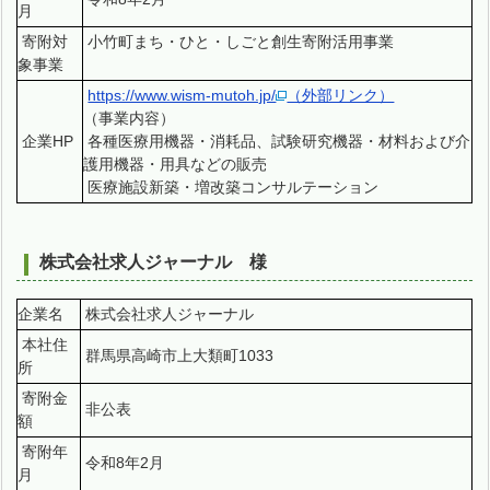
月
寄附対
小竹町まち・ひと・しごと創生寄附活用事業
象事業
https://www.wism-mutoh.jp/
（外部リンク）
（事業内容）
企業HP
各種医療用機器・消耗品、試験研究機器・材料および介
護用機器・用具などの販売
医療施設新築・増改築コンサルテーション
株式会社求人ジャーナル 様
企業名
株式会社求人ジャーナル
本社住
群馬県高崎市上大類町1033
所
寄附金
非公表
額
寄附年
令和8年2月
月