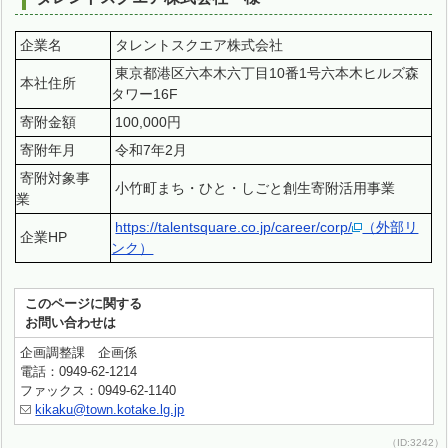
企業名
タレントスクエア株式会社
東京都港区六本木六丁目10番1号六本木ヒルズ森
本社住所
タワー16F
寄附金額
100,000円
寄附年月
令和7年2月
寄附対象事
小竹町まち・ひと・しごと創生寄附活用事業
業
https://talentsquare.co.jp/career/corp/
（外部リ
企業HP
ンク）
このページに関する
お問い合わせは
企画調整課 企画係
電話：0949-62-1214
ファックス：0949-62-1140
kikaku@town.kotake.lg.jp
（ID:3242）