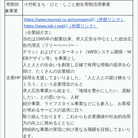
寄附対
小竹町まち・ひと・しごと創生寄附活用事業
象事業
https://www.journal.co.jp/company/
（外部リンク）
https://www.job-j.net/
（外部リンク）
（企業紹介文）
当社は1985年の創業以来、求人広告を中心とした総合広
告代理店（フリーペーパー・
チラシ）およびインターネット（WEBシステム開発・W
EBデザイン等）を事業とし
人と人との出会いを創造し正確で有用な情報の提供を心
掛け、たくさんの企業様の
企業HP
採用を支援してまいりました。「人と人との架け橋をつ
くろう」という企業理念のもと
求人広告事業から始まり、「地域を豊かにしたい、貢献
したい」との思いから、人材
紹介事業、ライフスタイル事業などにも参入し、お客様
が求めるサービスの追求に日々
取り組んでおります。これからも企業価値や社会的信用
力の向上に努めるとともに
持続的な事業の実現に向け更なる飛躍を目指してまいり
ます。