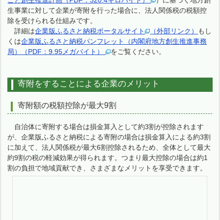
ごと創生推進計画（PDF：320.4キロバイト）
）に基づく地方創
生事業に対して企業が寄附を行った場合に、法人関係税の税額控
除を受けられる仕組みです。
詳細は
企業版ふるさと納税ポータルサイト
（外部リンク）
もし
くは
企業版ふるさと納税パンフレット（内閣府地方創生推進事務
局）（PDF：9.95メガバイト）
をご覧ください。
寄附をすることによる企業のメリット
寄附額の税額控除が最大9割
自治体に寄附する場合は損金算入として約3割が控除されます
が、企業版ふるさと納税による寄附の場合は損金算入による約3割
に加えて、法人関係税が最大6割控除されるため、全体として最大
約9割の税の軽減効果が得られます。つまり最大控除の場合は約1
割の負担で地域貢献でき、さまざまなメリットを享受できます。