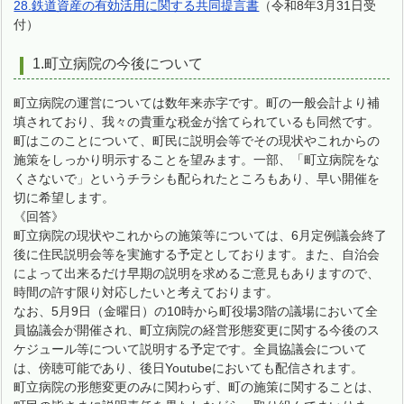
28.鉄道資産の有効活用に関する共同提言書
（令和8年3月31日受
付）
1.町立病院の今後について
町立病院の運営については数年来赤字です。町の一般会計より補
填されており、我々の貴重な税金が捨てられているも同然です。
町はこのことについて、町民に説明会等でその現状やこれからの
施策をしっかり明示することを望みます。一部、「町立病院をな
くさないで」というチラシも配られたところもあり、早い開催を
切に希望します。
《回答》
町立病院の現状やこれからの施策等については、6月定例議会終了
後に住民説明会等を実施する予定としております。また、自治会
によって出来るだけ早期の説明を求めるご意見もありますので、
時間の許す限り対応したいと考えております。
なお、5月9日（金曜日）の10時から町役場3階の議場において全
員協議会が開催され、町立病院の経営形態変更に関する今後のス
ケジュール等について説明する予定です。全員協議会について
は、傍聴可能であり、後日Youtubeにおいても配信されます。
町立病院の形態変更のみに関わらず、町の施策に関することは、