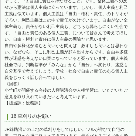
そして、『3.自由に責任を持たせること』です。全体主義への反
省から憲法は個人主義に立っています。しかし、個人主義と利己
主義は似ています。個人主義は「自由・権利・責任」のトリオが
そろい、利己主義はこの中で責任が欠けています。自由がない全
体主義も、責任がない利己主義も、どちらも暮らしにくい社会で
す。「自由と責任のある個人主義」について皆さんで考えてほし
い。自由・権利と責任は個人主義の両論だと思います。
自由や多様化が進むと良いかと問えば、必ずしも良いとは思わな
い。なぜなら、そこに利己主義が顔を出すからです。自由や多様
性が迷惑を考えない口実になっていると疑っています。個人主義
社会では、判断基準が「みんな」から「自分」へ変わり、迷惑も
自分基準で考えてしまう。学校・社会で自由と責任のある個人主
義をじっくり話し合ってほしい。
《回答》
小竹町が開催する今後の人権講演会や人権学習に、いただいたご
意見を取り入れていきたいと考えています。
【担当課：総務課】
16.草刈りのお願い
JR線路沿いの土地の草刈りをしてほしい。ツルが伸びて自宅の
裏、ブロック塀に絡まってきています。最近だとスズメバチも飛