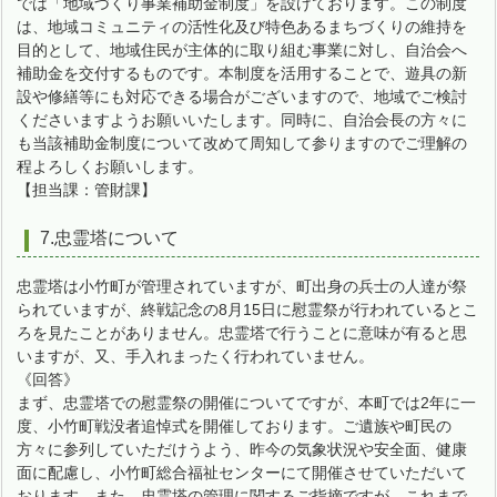
では「地域づくり事業補助金制度」を設けております。この制度
は、地域コミュニティの活性化及び特色あるまちづくりの維持を
目的として、地域住民が主体的に取り組む事業に対し、自治会へ
補助金を交付するものです。本制度を活用することで、遊具の新
設や修繕等にも対応できる場合がございますので、地域でご検討
くださいますようお願いいたします。同時に、自治会長の方々に
も当該補助金制度について改めて周知して参りますのでご理解の
程よろしくお願いします。
【担当課：管財課】
7.忠霊塔について
忠霊塔は小竹町が管理されていますが、町出身の兵士の人達が祭
られていますが、終戦記念の8月15日に慰霊祭が行われているとこ
ろを見たことがありません。忠霊塔で行うことに意味が有ると思
いますが、又、手入れまったく行われていません。
《回答》
まず、忠霊塔での慰霊祭の開催についてですが、本町では2年に一
度、小竹町戦没者追悼式を開催しております。ご遺族や町民の
方々に参列していただけうよう、昨今の気象状況や安全面、健康
面に配慮し、小竹町総合福祉センターにて開催させていただいて
おります。また、忠霊塔の管理に関するご指摘ですが、これまで