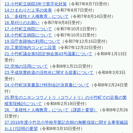
13.小竹町立病院3年で黒字化対策
（令和7年8月7日受付）
14.ひまわりだよ等の改善
（令和7年8月7日受付）
15.「多様性と人権教育」について
（令和7年8月14日受付）
16.草刈りのお願い
（令和7年9月8日受付）
17.小竹町立病院について
（令和7年10月1日受付）
18.小竹町立病院について
（令和7年10月1日受付）
19.旧庁舎跡地の利用について
（令和7年12月15日受付）
20.工業団地内コンビニ設置
（令和7年12月22日受付）
21.小竹町議会第5回定例会第43号議案について
（令和8年1月13日
受付）
22.空地の活用について
（令和8年1月21日受付）
23.平成筑豊鉄道の活性化に関する提案について
（令和8年3月3日
受付）
24.小竹町決算書及び特別会計決算書について
（令和8年2月24日受
付）
25.野生のニホンコウノトリ（コウノトリ）の小竹町での定着の繁
殖実現検討について
（令和8年2月19日受付）
26.「多様性と人権教育」について（課題と要望）
（令和8年2月26
日受付）
27.2016年度小竹北小学校卒業記念樹の無断伐採に関する事実確認
および説明の要望
（令和8年3月10日受付）