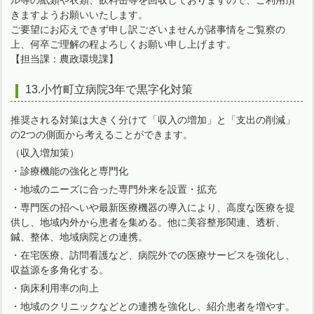
ル等の紙類や衣類、飲料缶等を回収しておりますので、ご利用頂
きますようお願いいたします。
ご要望にお応えできず申し訳ございませんが諸事情をご覧察の
上、何卒ご理解の程よろしくお願い申し上げます。
【担当課：農政環境課】
13.小竹町立病院3年で黒字化対策
推奨される対策は大きく分けて「収入の増加」と「支出の削減」
の2つの側面から考えることができます。
（収入増加策）
・診療機能の強化と専門化
・地域のニーズに合った専門外来を設置・拡充
・専門医の招へいや最新医療機器の導入により、高度な医療を提
供し、地域内外から患者を集める。他に美容整形関連、透析、
鍼、整体、地域病院との連携。
・在宅医療、訪問看護など、病院外での医療サービスを強化し、
収益源を多角化する。
・病床利用率の向上
・地域のクリニックなどとの連携を強化し、紹介患者を増やす。