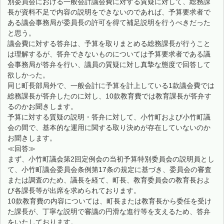
別委員会における一般会計議会費に対する質疑に対して、総務課
長が資料不足で内容の説明をできないのであれば、予算要求者で
ある議会事務局が委員長の許可を得て補足説明を行うべきだった
と思う。
議会費に対する答弁は、予算を取りまとめる総務課長が行うこと
は理解するが、答弁できないものについては予算要求者である議
会事務局が答弁を行い、議員の質疑に対し真摯な態度で回答して
欲しかった。
同じ町長部局外で、一般会計に予算を計上している1款議会費では
総務課長が答弁したのに対し、10款教育費では教育課長が答弁す
るのかお聞きします。
予算に対する質疑の説明・答弁に対して、小竹町および小竹町議
会の間で、基本的な運用に関する取り決めが存在していないのか
お聞きします。
≪回答≫
まず、小竹町議会第2回定例会の当初予算特別委員会の説明員とし
て、小竹町議会委員会条例第17条の規定に基づき、委員会の審査
または調査のため、議長を経て、町長、教育委員会の教育長およ
び各課長等が出席を求められております。
10款教育費の内容については、町長または教育長から委任を受け
た課長が、丁寧な説明で審議の円滑な進行等を支えるため、答弁
をいたしております。