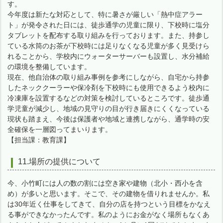
す。
今年度は新たな対応として、特に暑さが厳しい「熱中症アラー
ト」が発令された日には、徒歩通学の児童に限り、下校時に塩分
タブレットを配布する取り組みを行っております。また、持参し
ている水筒のお茶が下校時には足りなくなる児童が多く見受けら
れることから、学校内にウォーターサーバーも設置し、水分補給
の環境を整備しています。
現在、他自治体の取り組み事例を参考にしながら、自宅から持参
したネッククーラーや保冷剤を下校時にも使用できるよう校内に
冷凍庫を設置するなどの対策を検討しているところです。徒歩通
学児童が減少し、地域の見守りの目が行き届きにくくなっている
現状も踏まえ、今後は保護者や地域と連携しながら、通学時の安
全確保を一層図ってまいります。
【担当課：教育課】
11.場所の提供について
今、小竹町には人の数の割には空き家や建物（北小・西小を含
め）が多いと思います。そこで、その建物を借りれませんか。私
は30年近く仕事をしてきて、自分の店を持つという目標をかなえ
る事ができなかったんです。私のようにお金がなく場所もなくあ