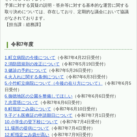
予算に対する質疑の説明・答弁等に対する基本的な運営に関する
取り決めについては、存在しており、定期的な議会において協議
がなされております。
【担当課：総務課】
令和7年度
1.町立病院の今後について
（令和7年4月22日受付）
2.消防団規則の改正について
（令和7年5月19日受付）
3.健診の予約について
（令和7年5月26日受付）
4.火入れに関する条例について
（令和7年6月3日受付）
5.小竹町立病院について（今後の在り方について）
（令和7年6月5
日受付）
6.御徳地区の公園を整備してほしい
（令和7年6月6日受付）
7.忠霊塔について
（令和7年6月6日受付）
8.町指定ごみ袋について
（令和7年6月10日受付）
9.子ども医療証の申請期日について
（令和7年7月1日受付）
10.小学生の登下校について
（令和7年7月4日受付）
11.場所の提供について
（令和7年7月4日受付）
12.町指定ごみ袋が高い
（令和7年7月9日受付）