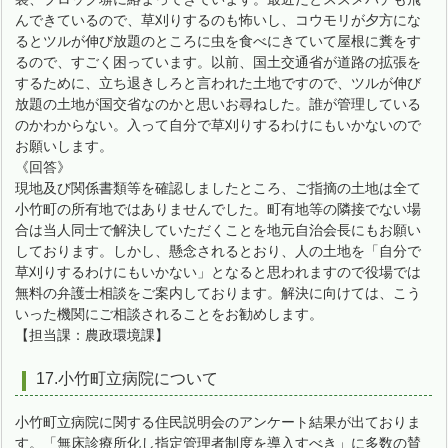
んできているので、草刈りするのも怖いし、コウモリが夕方にな
るとツルが伸び放題のところに虫を食べにきていて屋根に糞をす
るので、すごく困っています。以前、国土交通省が道路の拡張を
するために、立ち退きしろと言われた土地ですので、ツルが伸び
放題の土地が国交省なのかと思いお尋ねした。誰が管理している
のかわからない。入って自分で草刈りするわけにもいかないので
お願いします。
《回答》
現地及び関係書類等を確認しましたところ、ご指摘の土地は全て
小竹町の所有地ではありませんでした。町有地等の隣接でない場
合は当人同士で解決していただくことを地元自治会長にもお願い
しております。しかし、懸念されるとおり、人の土地を「自分で
草刈りするわけにもいかない」となると思われますので役場では
無料の弁護士相談をご案内しております。解決に向けては、こう
いった機関にご相談されることをお勧めします。
【担当課：農政環境課】
17.小竹町立病院について
小竹町立病院に関する住民説明会のアンケート結果が出ておりま
す。「無床診療所化し指定管理者制度を導入すべき」に多数の賛