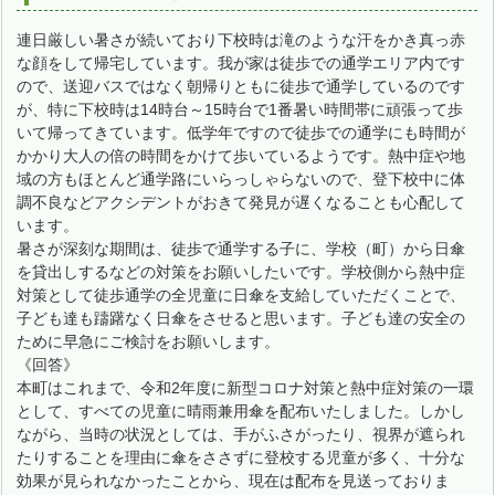
連日厳しい暑さが続いており下校時は滝のような汗をかき真っ赤
な顔をして帰宅しています。我が家は徒歩での通学エリア内です
ので、送迎バスではなく朝帰りともに徒歩で通学しているのです
が、特に下校時は14時台～15時台で1番暑い時間帯に頑張って歩
いて帰ってきています。低学年ですので徒歩での通学にも時間が
かかり大人の倍の時間をかけて歩いているようです。熱中症や地
域の方もほとんど通学路にいらっしゃらないので、登下校中に体
調不良などアクシデントがおきて発見が遅くなることも心配して
います。
暑さが深刻な期間は、徒歩で通学する子に、学校（町）から日傘
を貸出しするなどの対策をお願いしたいです。学校側から熱中症
対策として徒歩通学の全児童に日傘を支給していただくことで、
子ども達も躊躇なく日傘をさせると思います。子ども達の安全の
ために早急にご検討をお願いします。
《回答》
本町はこれまで、令和2年度に新型コロナ対策と熱中症対策の一環
として、すべての児童に晴雨兼用傘を配布いたしました。しかし
ながら、当時の状況としては、手がふさがったり、視界が遮られ
たりすることを理由に傘をささずに登校する児童が多く、十分な
効果が見られなかったことから、現在は配布を見送っておりま