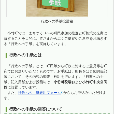
行政への手紙投函箱
小竹町では、まちづくりへの町民参加の推進と町施策の充実に
資することを目的に、皆さまから広くご提案やご意見をお聴きす
る「行政への手紙」を実施しています。
行政への手紙とは
「行政への手紙」とは、町民等から町政に対するご意見等を町
宛てにお送りいただくものです。お手紙は、町長をはじめ関係部
署において、その内容の調査・検討を行います。「行政への手
紙」記入用紙および投函箱は、
小竹町役場
および
小竹町中央公民
館
に設置しています。
また、
行政への手紙専用フォーム
からもお申込みいただけま
す。
行政への手紙の回答について