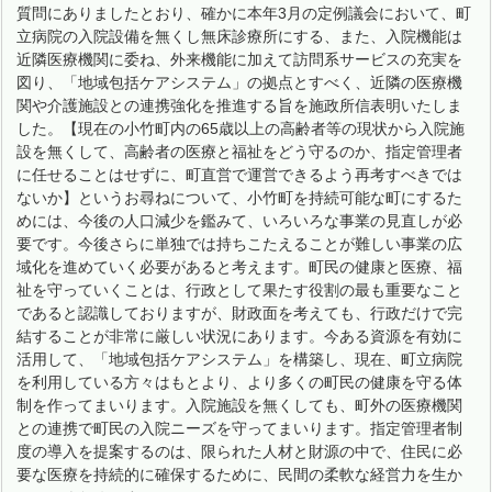
質問にありましたとおり、確かに本年3月の定例議会において、町
立病院の入院設備を無くし無床診療所にする、また、入院機能は
近隣医療機関に委ね、外来機能に加えて訪問系サービスの充実を
図り、「地域包括ケアシステム」の拠点とすべく、近隣の医療機
関や介護施設との連携強化を推進する旨を施政所信表明いたしま
した。【現在の小竹町内の65歳以上の高齢者等の現状から入院施
設を無くして、高齢者の医療と福祉をどう守るのか、指定管理者
に任せることはせずに、町直営で運営できるよう再考すべきでは
ないか】というお尋ねについて、小竹町を持続可能な町にするた
めには、今後の人口減少を鑑みて、いろいろな事業の見直しが必
要です。今後さらに単独では持ちこたえることが難しい事業の広
域化を進めていく必要があると考えます。町民の健康と医療、福
祉を守っていくことは、行政として果たす役割の最も重要なこと
であると認識しておりますが、財政面を考えても、行政だけで完
結することが非常に厳しい状況にあります。今ある資源を有効に
活用して、「地域包括ケアシステム」を構築し、現在、町立病院
を利用している方々はもとより、より多くの町民の健康を守る体
制を作ってまいります。入院施設を無くしても、町外の医療機関
との連携で町民の入院ニーズを守ってまいります。指定管理者制
度の導入を提案するのは、限られた人材と財源の中で、住民に必
要な医療を持続的に確保するために、民間の柔軟な経営力を生か