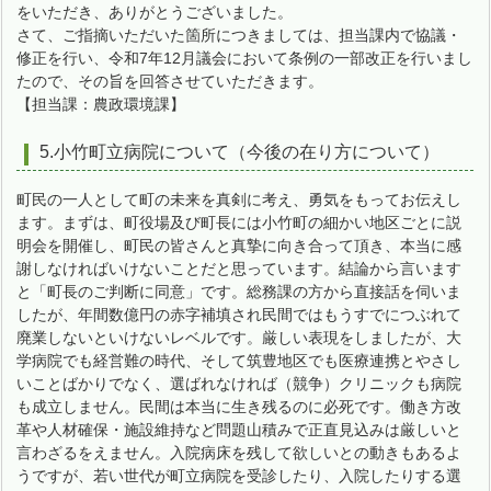
をいただき、ありがとうございました。
さて、ご指摘いただいた箇所につきましては、担当課内で協議・
修正を行い、令和7年12月議会において条例の一部改正を行いまし
たので、その旨を回答させていただきます。
【担当課：農政環境課】
5.小竹町立病院について（今後の在り方について）
町民の一人として町の未来を真剣に考え、勇気をもってお伝えし
ます。まずは、町役場及び町長には小竹町の細かい地区ごとに説
明会を開催し、町民の皆さんと真摯に向き合って頂き、本当に感
謝しなければいけないことだと思っています。結論から言います
と「町長のご判断に同意」です。総務課の方から直接話を伺いま
したが、年間数億円の赤字補填され民間ではもうすでにつぶれて
廃業しないといけないレベルです。厳しい表現をしましたが、大
学病院でも経営難の時代、そして筑豊地区でも医療連携とやさし
いことばかりでなく、選ばれなければ（競争）クリニックも病院
も成立しません。民間は本当に生き残るのに必死です。働き方改
革や人材確保・施設維持など問題山積みで正直見込みは厳しいと
言わざるをえません。入院病床を残して欲しいとの動きもあるよ
うですが、若い世代が町立病院を受診したり、入院したりする選