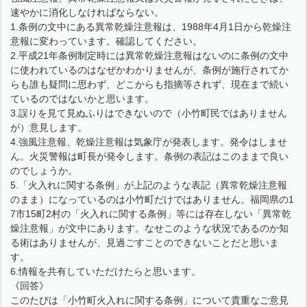
速やかに消化しなければならない。
1.条例の文中にある異常乾燥注意報は、1988年4月1日から乾燥注
意報に変わっています。確認してください。
2.平成21年条例制定時には異常乾燥注意報はないのに条例の文中
に使われているのはなぜかわかりませんが、条例が施行されてか
らも誰も疑問に思わず、どこからも指摘等されず、現在まで続い
ているのではないかと思います。
3.誤りを見て見ぬふりはできないので（小竹町民ではありません
が）意見します。
4.強風注意報、乾燥注意報は気象庁が発表します。発令はしませ
ん。火災警報は町長が発令します。条例の表記はこのままで良い
のでしょうか。
5.「火入れに関する条例」が上記のような表記（異常乾燥注意報
のまま）になっているのは小竹町だけではありません。福岡県の1
7市15町2村の「火入れに関する条例」等には存在しない「異常乾
燥注意報」が文中にあります。なせこのような状況であるのか知
る術はありませんが、見過ごすことのできないことだと思いま
す。
6.情報を共有していただけたらと思います。
《回答》
このたびは「小竹町火入れに関する条例」について貴重なご意見