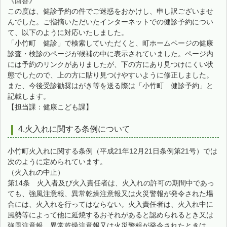
《回答》
この度は、健診予約の件でご迷惑をおかけし、申し訳ございませ
んでした。ご指摘いただいたインターネットでの健診予約につい
て、以下のように対応いたしました。
「小竹町 健診」で検索していただくと、町ホームページの健康
診査・検診のページが候補の中に表示されていました。ページ内
には予約のリンクがありましたが、下の方にあり見つけにくい状
態でしたので、上の方に貼り見つけやすいように修正しました。
また、今後受診勧奨はがき等を送る際は「小竹町 健診予約」と
記載します。
【担当課：健康こども課】
4.火入れに関する条例について
小竹町火入れに関する条例（平成21年12月21日条例第21号）では
次のように定められています。
（火入れの中止）
第14条 火入者及び火入責任者は、火入れの許可の期間中であっ
ても、強風注意報、異常乾燥注意報又は火災警報が発令された場
合には、火入れを行ってはならない。火入責任者は、火入れ中に
風勢等によって他に延焼するおそれがあると認められるとき又は
強風注意報、異常乾燥注意報又は火災警報が発令されたときは、