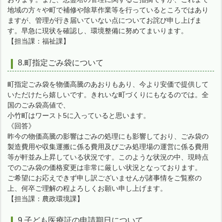
地域の方々や町で補修や除草作業等を行っているところではあり
ますが、管理が行き届いていない点についてお詫び申し上げま
す。早急に現状を確認し、環境整備に努めてまいります。
【担当課：福祉課】
8.町指定ごみ袋について
町指定ごみ袋を物価高騰のあおりもあり、今より安価で提供して
いただけたら嬉しいです。きれいな町づくりにもなるのでは。全
国のごみ袋高値で、
小竹町はワースト5に入っていると思います。
《回答》
昨今の物価高騰の影響はごみの処理にも影響しており、ごみ袋の
製造費用や収集運搬に係る費用及びごみ処理場の運営に係る費用
等が軒並み上昇している状況です。このような状況の中、現時点
でのごみ袋の価格変更は非常に厳しい状況となっております。
ご希望にお応えできず申し訳ございませんが諸事情をご覧察の
上、何卒ご理解の程よろしくお願い申し上げます。
【担当課：農政環境課】
9.子ども医療証の申請期日について