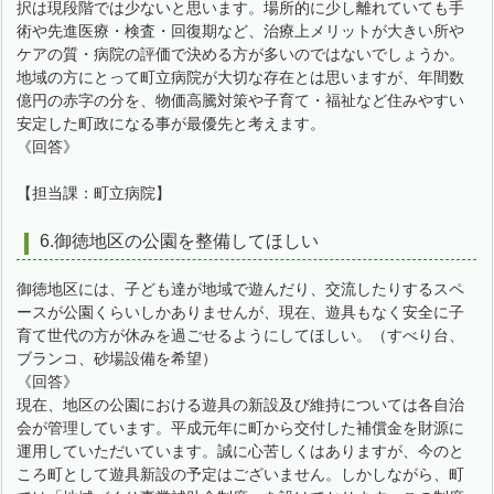
択は現段階では少ないと思います。場所的に少し離れていても手
術や先進医療・検査・回復期など、治療上メリットが大きい所や
ケアの質・病院の評価で決める方が多いのではないでしょうか。
地域の方にとって町立病院が大切な存在とは思いますが、年間数
億円の赤字の分を、物価高騰対策や子育て・福祉など住みやすい
安定した町政になる事が最優先と考えます。
《回答》
【担当課：町立病院】
6.御徳地区の公園を整備してほしい
御徳地区には、子ども達が地域で遊んだり、交流したりするスペ
ースが公園くらいしかありませんが、現在、遊具もなく安全に子
育て世代の方が休みを過ごせるようにしてほしい。（すべり台、
ブランコ、砂場設備を希望）
《回答》
現在、地区の公園における遊具の新設及び維持については各自治
会が管理しています。平成元年に町から交付した補償金を財源に
運用していただいています。誠に心苦しくはありますが、今のと
ころ町として遊具新設の予定はございません。しかしながら、町