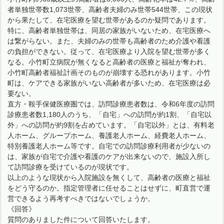
者単独世帯数1,073世帯、高齢者夫婦のみ世帯544世帯、この現状
から果たして、在宅医療を望む世帯があるのか疑問であります。
特に、高齢者単独世帯は、同居の家族がいないため、在宅医療へ
は繋がらない。また、夫婦のみの世帯も高齢者のため介護や看護
の負担ができない。従って、在宅医療より入院を望む世帯が多く
なる。小竹町立病院が無くなると高齢者の医療と福祉が奪われ、
小竹町高齢者福祉計画そのものが崩壊する恐れがあります。小竹
町は、ケアできる家族がいない高齢者が多いため、在宅医療は必
要ない。
直方・鞍手保健医療圏では、訪問診療患者数は、令和6年度の訪問
診療患者数1,180人のうち、「自宅」への訪問が約1割、「自宅以
外」への訪問が約9割を占めています。「自宅以外」とは、有料老
人ホーム、グループホーム、養護老人ホーム、経費老人ホーム、
特別養護老人ホーム等です。自宅での訪問診療利用者が少ないの
は、家族が自宅で介護や看護のケアが出来ないので、施設入所し
て訪問診療を受けているのが現状です。
以上のような現状から入院施設を無くして、高齢者の医療と福祉
をどう守るのか。指定管理者に任せることはせずに、町直営で運
営できるよう再考すべきではないでしょうか。
《回答》
質問のありました件について回答いたします。