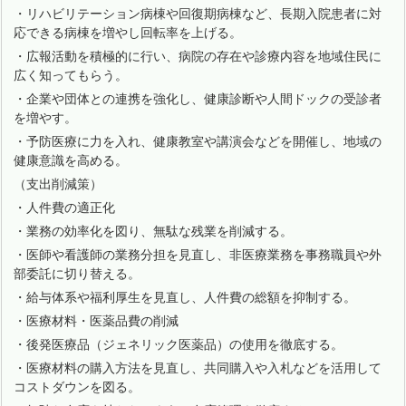
・リハビリテーション病棟や回復期病棟など、長期入院患者に対
応できる病棟を増やし回転率を上げる。
・広報活動を積極的に行い、病院の存在や診療内容を地域住民に
広く知ってもらう。
・企業や団体との連携を強化し、健康診断や人間ドックの受診者
を増やす。
・予防医療に力を入れ、健康教室や講演会などを開催し、地域の
健康意識を高める。
（支出削減策）
・人件費の適正化
・業務の効率化を図り、無駄な残業を削減する。
・医師や看護師の業務分担を見直し、非医療業務を事務職員や外
部委託に切り替える。
・給与体系や福利厚生を見直し、人件費の総額を抑制する。
・医療材料・医薬品費の削減
・後発医療品（ジェネリック医薬品）の使用を徹底する。
・医療材料の購入方法を見直し、共同購入や入札などを活用して
コストダウンを図る。