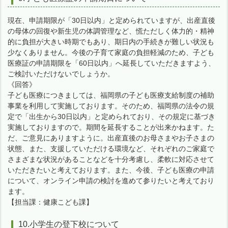
現在、申請期限が「30日以内」と定められていますが、出産直後
の母体の回復や新生児の体調管理など、慌ただしく体力的・精神
的に負担が大きい時期でもあり、期日内の手続きが難しい状況も
少なくありません。今後の子育て家庭の負担軽減のため、子ども
医療証の申請期限を「60日以内」へ延長していただきますよう、
ご検討いただけないでしょうか。
《回答》
子ども医療につきましては、福岡県の子ども医療支給制度の補助
事業を利用して実施しております。そのため、福岡県の法令の規
定で「出生から30日以内」と定められており、その規定に基づき
実施しておりますので。期間を延長することが出来かねます。た
だ、ご意見にありますように。出産直後のお母さまやお子さまの
状態、また、支援していただける環境など、それぞれのご家庭で
さまざまな状況があることなどを十分考慮し、柔軟に対応させて
いただきたいと考えております。また、今後、子ども医療の申請
について、オンライン申請の検討を進めて参りたいと考えており
ます。
【担当課：健康こども課】
10.小学生の登下校について