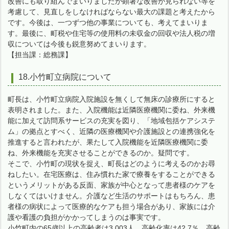
改善にも取り組んでまいりましたが顕著な改善が見られない等を
考慮して、見直しをしなければならない最大の課題と考えたから
です。今後は、一つずつ他の事業についても、考えてまいりま
す。最後に、町税や住宅等の使用料の未収金の回収や法人税の増
収については今後も鋭意努めてまいります。
【担当課：総務課】
18.小竹町立病院について
町長は、小竹町立病院入院施設を無くして無床の診療所にすると
表明されました。また、入院機能は近隣医療機関に委ね、外来機
能に加えて訪問系サービスの充実を図り、「地域包括ケアシステ
ム」の拠点とすべく、近隣の医療機関や介護施設との連携強化を
推進すると言われたが、果たして入院機能を近隣医療機関に委
ね、外来機能を充実させることができるのか。疑問です。
そこで、小竹町の現状を捉え、町長はどのように考えるのかお尋
ねしたい。在宅医療は、住み慣れた家で療養をすることができる
というメリットがある反面、家族が中心となって患者様のケアを
しなくてはいけません。介護など生活のサポートはもちろん、患
者様の病状によって医療的なケアも担う場合があり、家族には介
護や看護の負担がかかってしまうのは事実です。
小竹町内の65歳以上の高齢者は3,003人、高齢化率は42.7％、高齢