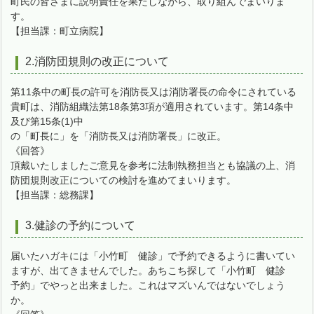
町民の皆さまに説明責任を果たしながら、取り組んでまいりま
す。
【担当課：町立病院】
2.消防団規則の改正について
第11条中の町長の許可を消防長又は消防署長の命令にされている
貴町は、消防組織法第18条第3項が適用されています。第14条中
及び第15条(1)中
の「町長に」を「消防長又は消防署長」に改正。
《回答》
頂戴いたしましたご意見を参考に法制執務担当とも協議の上、消
防団規則改正についての検討を進めてまいります。
【担当課：総務課】
3.健診の予約について
届いたハガキには「小竹町 健診」で予約できるように書いてい
ますが、出てきませんでした。あちこち探して「小竹町 健診
予約」でやっと出来ました。これはマズいんではないでしょう
か。