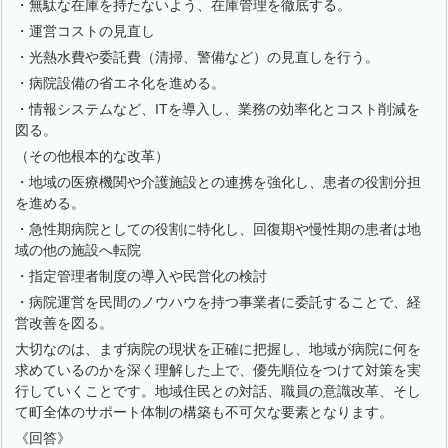
・無駄な在庫を持たないよう、在庫管理を徹底する。
・運営コストの見直し
・光熱水費や委託費（清掃、警備など）の見直しを行う。
・病院設備の省エネ化を進める。
・情報システムなど、ITを導入し、業務の効率化とコスト削減を
図る。
（その他根本的な改革）
・地域の医療機関や介護施設との連携を強化し、患者の役割分担
を進める。
・急性期病院としての役割に特化し、回復期や慢性期の患者は地
域の他の施設へ転院
・指定管理者制度の導入や民営化の検討
・病院運営を民間のノウハウを持つ事業者に委託することで、経
営改善を図る。
大切なのは、まず病院の現状を正確に把握し、地域が病院に何を
求めているのかを深く理解した上で、優先順位をつけて対策を実
行していくことです。地域住民との対話、職員の意識改革、そし
て町全体のサポート体制の構築も不可欠な要素となります。
《回答》