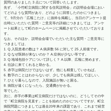
質問のありました 3 点について回答いたします。
先ず、「小竹町立病院に関する住民説明会」の説明会会場におい
てどのような質問があり、どのように回答したのかにつきまし
て、9月分の「広報こたけ」に抜粋を掲載し、当日のアンケート提
出時にいただいた質問・ご意見等の詳細につきましては、アンケ
ート結果として町のホームページに掲載させていただいておりま
す。
なお、そのほか、説明会会場でいただいた主な質問・ご意見等に
つきましては、
1. Q.入院患者の数は？ A.病床数 56 に対して 25 人前後です。
2. Q.なぜ医師が来ないのか？ A.症例が少ない等です。
3. Q.地域包括ケアについて詳しく？ A.以降、広報に努めます。
4. 往診に来てくれると助かる。
5. 赤字は病院だけではないはず。他にも精査していかねば。
6. 数字のことはわからないが、少しでも病床は残してほしい。
7. ひとり暮らしなので、入院施設が無いと困る。
8. 病院が遠くになったら、交通費がかかる。
等でした。
次に、赤字の事業は町立病院だけではないのに、どうしてその中
で「町立病院を見直す」ことを始めたのかについてですが、町立
病院問題につきましては過去20年来の課題であり、これまで経営