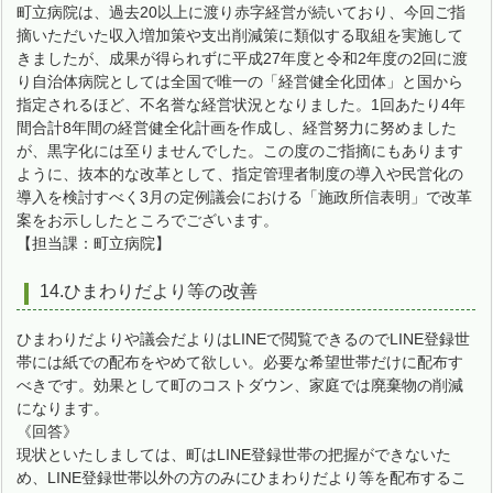
町立病院は、過去20以上に渡り赤字経営が続いており、今回ご指
摘いただいた収入増加策や支出削減策に類似する取組を実施して
きましたが、成果が得られずに平成27年度と令和2年度の2回に渡
り自治体病院としては全国で唯一の「経営健全化団体」と国から
指定されるほど、不名誉な経営状況となりました。1回あたり4年
間合計8年間の経営健全化計画を作成し、経営努力に努めました
が、黒字化には至りませんでした。この度のご指摘にもあります
ように、抜本的な改革として、指定管理者制度の導入や民営化の
導入を検討すべく3月の定例議会における「施政所信表明」で改革
案をお示ししたところでございます。
【担当課：町立病院】
14.ひまわりだより等の改善
ひまわりだよりや議会だよりはLINEで閲覧できるのでLINE登録世
帯には紙での配布をやめて欲しい。必要な希望世帯だけに配布す
べきです。効果として町のコストダウン、家庭では廃棄物の削減
になります。
《回答》
現状といたしましては、町はLINE登録世帯の把握ができないた
め、LINE登録世帯以外の方のみにひまわりだより等を配布するこ