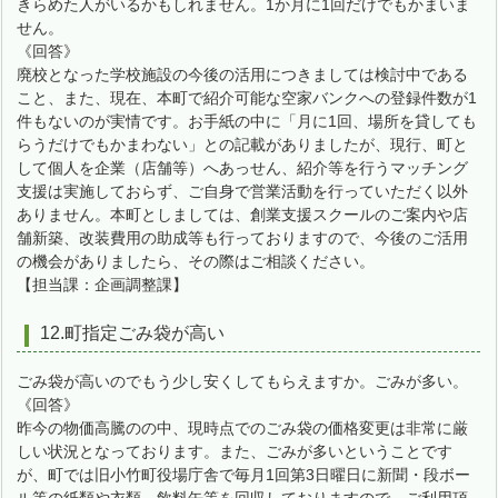
きらめた人がいるかもしれません。1か月に1回だけでもかまいま
せん。
《回答》
廃校となった学校施設の今後の活用につきましては検討中である
こと、また、現在、本町で紹介可能な空家バンクへの登録件数が1
件もないのが実情です。お手紙の中に「月に1回、場所を貸しても
らうだけでもかまわない」との記載がありましたが、現行、町と
して個人を企業（店舗等）へあっせん、紹介等を行うマッチング
支援は実施しておらず、ご自身で営業活動を行っていただく以外
ありません。本町としましては、創業支援スクールのご案内や店
舗新築、改装費用の助成等も行っておりますので、今後のご活用
の機会がありましたら、その際はご相談ください。
【担当課：企画調整課】
12.町指定ごみ袋が高い
ごみ袋が高いのでもう少し安くしてもらえますか。ごみが多い。
《回答》
昨今の物価高騰のの中、現時点でのごみ袋の価格変更は非常に厳
しい状況となっております。また、ごみが多いということです
が、町では旧小竹町役場庁舎で毎月1回第3日曜日に新聞・段ボー