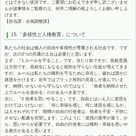
とはできない状況です。ご要望にお応えできず申し訳ございませ
んが諸事情をご覧察の上、何卒ご理解の程よろしくお願い申し上
げます。
【担当課：企画調整課】
15.「多様性と人権教育」について
私たちの社会は個人の自由や多様性が尊重される社会です。です
が、次の3つの共通の土台は必要だと思います。
まず、『1.ルールを守ること』です。当たり前ですが、規範意識
は大切です。高校生にもなると校則を守らない生徒が増えてきま
すが、ルールは私たちの権利を守るために存在し、破れば誰かに
迷惑をかけます。近年ではブラック校則の見直しが進んでいま
す。納得いかないから守らないのではなく、「他者を納得させた
上でルールを改める」のがあるべき姿です。
次に、『2.他者を思いやること』です。自由とはいえ人に迷惑を
かけてはいけないが、「何に幸福を感じ、何に迷惑を感じるか」
は人それぞれです。喫煙の自由の行使者は、他者を不安・不快に
させない配慮を切望します。このように「迷惑の基準が違う」か
ら、思いやりが必要です。自由の行使者には権利・幸福を思いや
る責任があると思います。