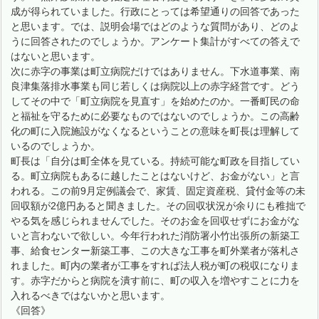
成が得られていました。行政にとっては希望通りの回答であった
と思います。では、説明会場ではどのような質問があり、どのよ
うに回答されたのでしょうか。アンケート集計がすべての答えで
はないと思います。
次に赤字の事業は町立病院だけではありません。下水道事業、南
良津集落排水事業も同じ若しくは病院以上の赤字経営です。どう
してその中で「町立病院を見直す」を始めたのか。一番町民の命
と福祉を守るために必要なものではないのでしょうか。この高齢
化の町に入院施設がなくなるということの意味を町長は理解して
いるのでしょうか。
町長は「自分は町全体を見ている。持続可能な町政を目指してい
る。町立病院もあるに越したことはないけど、お金がない」と言
われる。この前9月定例議会で、家賃、固定資産税、貸付金等の未
回収額が2億円あると聞きました。その回収状況が余りにも稚拙で
やる気を感じられませんでした。そのお金を回収せずにお金がな
いと言わないで欲しい。今年行われた消防署小竹出張所の新築工
事、給食センター新築工事、この大きな工事を町外業者が落札さ
れました。町内の業者が工事をすれば法人税が町の税収になりま
す。赤字だからと病院を潰す前に、町の収入を増やすことに力を
入れるべきではないかと思います。
《回答》