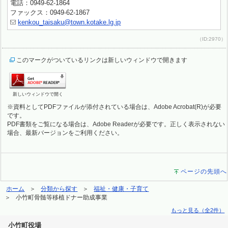
電話：0949-62-1864
ファックス：0949-62-1867
kenkou_taisaku@town.kotake.lg.jp
（ID:2970）
このマークがついているリンクは新しいウィンドウで開きます
新しいウィンドウで開く
※資料としてPDFファイルが添付されている場合は、Adobe Acrobat(R)が必要
です。
PDF書類をご覧になる場合は、Adobe Readerが必要です。正しく表示されない
場合、最新バージョンをご利用ください。
ページの先頭へ
ホーム
分類から探す
福祉・健康・子育て
小竹町骨髄等移植ドナー助成事業
もっと見る（全2件）
小竹町役場