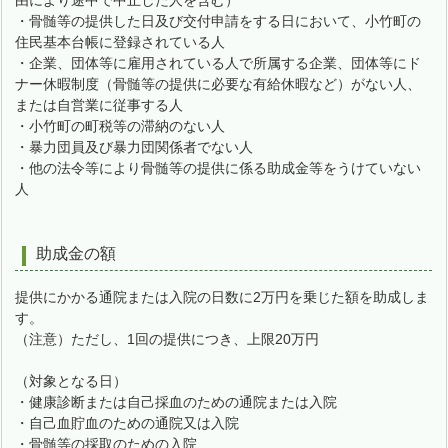
由により途中で中止した人を含む）
・骨髄等の提供した日及び交付申請をする日において、小竹町の
住民基本台帳に登録されている人
・企業、団体等に雇用されている人で所属する企業、団体等にド
ナー休暇制度（骨髄等の提供に必要な有給休暇など）がない人、
または自営業に従事する人
・小竹町の町税等の滞納のない人
・暴力団員及び暴力団関係者でない人
・他の法令等により骨髄等の提供に係る助成金等をうけていない
人
助成金の額
提供にかかる通院または入院の日数に2万円を乗じた額を助成しま
す。
（注意）ただし、1回の提供につき、上限20万円
（対象となる日）
・健康診断または自己採血のための通院または入院
・自己血貯血のための通院又は入院
・骨髄等の採取のための入院