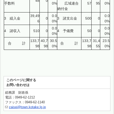
48
0
手数料
0%
広域連合
57
95
0%
納付金
39,49
0.0
0.0
3 繰入金
0
3 諸支出金
500
0
6
0%
0%
0.0
0.0
4 諸収入
510
0
4 予備費
50
0
0%
0%
133,7
40,7
30.5
133,7
31,4
23.5
合 計
合 計
98
98
0%
98
55
0%
このページに関する
お問い合わせは
総務課 財政係
電話：0949-62-1212
ファックス：0949-62-1140
zaisei@town.kotake.lg.jp