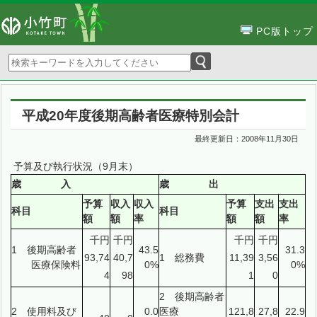
PC版トップ
平成20年度後期高齢者医療特別会計
最終更新日：
2008年11月30日
予算及び執行状況（9月末）
歳 入
歳 出
予算
収入
収入
予算
支出
支出
科目
科目
額
額
率
額
額
率
千円
千円
千円
千円
1 後期高齢者
43.5
31.3
93,74
40,7
1 総務費
11,39
3,56
医療保険料
0%
0%
4
98
1
0
2 後期高齢者
2 使用料及び
0.0
医療
121,8
27,8
22.9