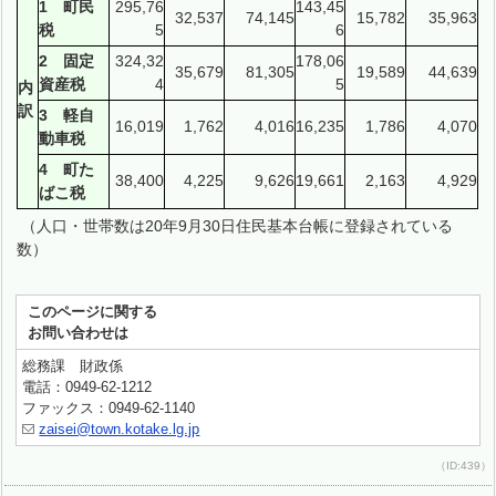
1 町民
295,76
143,45
32,537
74,145
15,782
35,963
税
5
6
2 固定
324,32
178,06
35,679
81,305
19,589
44,639
資産税
4
5
内
訳
3 軽自
16,019
1,762
4,016
16,235
1,786
4,070
動車税
4 町た
38,400
4,225
9,626
19,661
2,163
4,929
ばこ税
（人口・世帯数は20年9月30日住民基本台帳に登録されている
数）
このページに関する
お問い合わせは
総務課 財政係
電話：0949-62-1212
ファックス：0949-62-1140
zaisei@town.kotake.lg.jp
（ID:439）