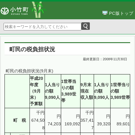
PC版トップ
町民の税負担状況
最終更新日：
2008年11月30日
町民の税負担状況(9月末)
平成20
1世帯当
年度
1人当り
9月末
1人当り
1世帯当り
りの額
（9月
の額
現在
の額
の額
3,989世
末）
9,090人
収入額
9,090人
3,989世帯
帯
予算額
千円
千円
円
円
円
円
町 税
674,50
357,41
74,203
169,092
39,320
89,601
8
7