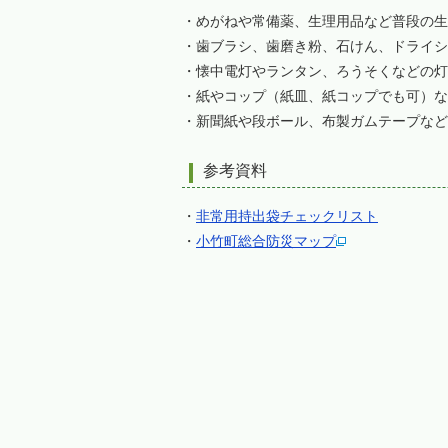
・めがねや常備薬、生理用品など普段の生
・歯ブラシ、歯磨き粉、石けん、ドライシ
・懐中電灯やランタン、ろうそくなどの灯
・紙やコップ（紙皿、紙コップでも可）な
・新聞紙や段ボール、布製ガムテープなど
参考資料
・
非常用持出袋チェックリスト
・
小竹町総合防災マップ