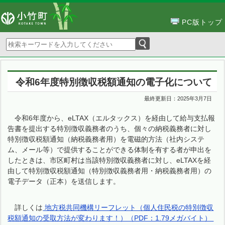
PC版トップ
令和6年度特別徴収税額通知の電子化について
最終更新日：
2025年3月7日
令和6年度から、eLTAX（エルタックス）を経由して給与支払報
告書を提出する特別徴収義務者のうち、個々の納税義務者に対し
特別徴収税額通知（納税義務者用）を電磁的方法（社内システ
ム、メール等）で提供することができる体制を有する者が申出を
したときは、市区町村は当該特別徴収義務者に対し、eLTAXを経
由して特別徴収税額通知（特別徴収義務者用・納税義務者用）の
電子データ（正本）を送信します。
詳しくは
地方税共同機構リーフレット（個人住民税の特別徴収
税額通知の受取方法が変わります！）（PDF：1.79メガバイト）