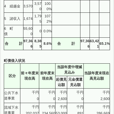
3,57
100.
4 繰越金
3,570
0
0%
1,79
107.
5 諸収入
1,674
5
2%
6 町
55,60
0
0.0%
債
0
97,36
8,38
97,36
63,42
合 計
8.6%
合 計
65.1%
6
5
6
1
町債借入状況
当該年度中増減
見込み
前々年度末
前年度末
当該年度末現在
区分
現在高
現在高
高見込額
起債見
元金償還
込額
見込額
千円
千円
千円
千円
千円
公共下水
道事業
0
0
2,600
0
2,600
千円
千円
千円
千円
千円
流域下水
道事業
202,037
234,560
53,000
891
286,669