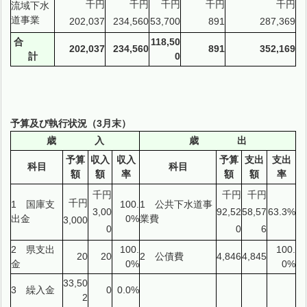
千円
千円
千円
千円
千円
流域下水
道事業
202,037
234,560
53,700
891
287,369
合
118,50
202,037
234,560
891
352,169
計
0
予算及び執行状況（3月末）
歳 入
歳 出
予算
収入
収入
予算
支出
支出
科目
科目
額
額
率
額
額
率
千円
千円
千円
千円
1 国庫支
100.
1 公共下水道事
3,00
92,52
58,57
63.3%
出金
0%
業費
3,000
0
0
6
2 県支出
100.
100.
20
20
2 公債費
4,846
4,845
金
0%
0%
33,50
3 繰入金
0
0.0%
2