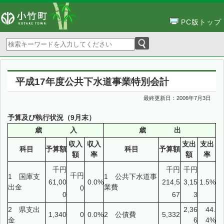
PC版トップ
平成17年度公共下水道事業特別会計
最終更新日：
2006年7月3日
予算及び執行状況（9月末）
歳 入
歳 出
収入
収入
支出
支出
科目
予算額
科目
予算額
額
率
額
率
千円
千円
千円
千円
1 国庫支
1 公共下水道事
61,00
0.0%
214,5
3,15
1.5%
出金
業費
0
0
67
3
2 県支出
2,36
44.
1,340
0
0.0%
2 公債費
5,332
金
6
4%