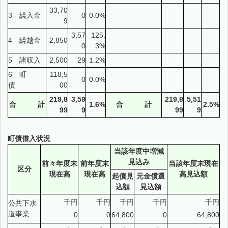
33,70
3 繰入金
0
0.0%
9
3,57
125.
4 繰越金
2,850
0
3%
5 諸収入
2,500
29
1.2%
6 町
118,5
0
0.0%
債
00
219,8
3,59
219,8
5,51
合 計
1.6%
合 計
2.5%
99
9
99
9
町債借入状況
当該年度中増減
見込み
前々年度末
前年度末
当該年度末現在
区分
現在高
現在高
高見込額
起債見
元金償還
込額
見込額
千円
千円
千円
千円
千円
公共下水
道事業
0
0
64,800
0
64,800