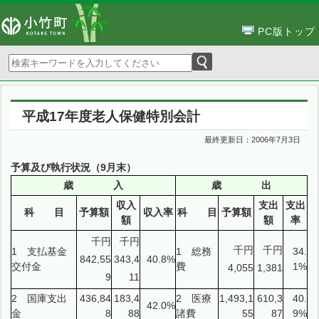
PC版トップ
平成17年度老人保健特別会計
最終更新日：
2006年7月3日
予算及び執行状況（9月末）
歳 入
歳 出
収入
支出
支出
科 目
予算額
収入率
科 目
予算額
額
額
率
千円
千円
千円
千円
1 支払基金
1 総務
34.
842,55
343,4
40.8%
交付金
費
1%
4,055
1,381
9
11
2 国庫支出
436,84
183,4
2 医療
1,493,1
610,3
40.
42.0%
金
8
88
諸費
55
87
9%