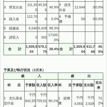
111,25
45,50
3 諸支
3 県支出金
40.9%
12,644
0
0.0%
0
6
出金
112,70
4 予備
4 繰入金
0
0.0%
50
0
0.0%
5
費
5 繰越金
6,540
6,428
98.3%
17100.
6 諸収入
2
342
0%
1,509,9
579,1
1,509,9
611,7
40.
合 計
38.4%
合 計
04
75
04
68
5%
予算及び執行状況（3月末）
歳 入
歳 出
支出
科 目
予算額
収入額
収入率
科 目
予算額
支出額
率
千円
千円
千円
千円
1 支払基金
1 総務
72.
842,55
759,01
90.1%
交付金
費
2%
4,055
2,928
9
7