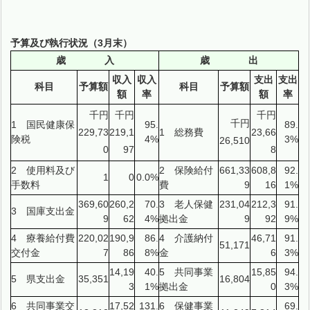
予算及び執行状況（3月末）
歳 入
歳 出
収入
収入
支出
支出
科目
予算額
科目
予算額
額
率
額
率
千円
千円
千円
千円
1 国民健康保
95.
89.
229,73
219,1
1 総務費
23,66
険税
4%
3%
26,510
0
97
8
2 使用料及び
2 保険給付
661,33
608,8
92.
1
0
0.0%
手数料
費
9
16
1%
369,60
260,2
70.
3 老人保健
231,04
212,3
91.
3 国庫支出金
9
62
4%
拠出金
9
92
9%
4 療養給付費
220,02
190,9
86.
4 介護納付
46,71
91.
51,171
交付金
7
86
8%
金
6
3%
14,19
40.
5 共同事業
15,85
94.
5 県支出金
35,351
16,804
3
1%
拠出金
0
3%
6 共同事業交
17,52
131.
6 保健事業
69.