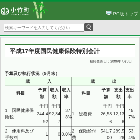
PC版トップ
平成17年度国民健康保険特別会計
最終更新日：
2006年7月3日
予算及び執行状況（9月末）
歳 入
歳 出
予算
収入
収入
予算
支出
支出
科目
科目
額
額
率
額
額
率
千円
千円
千円
千円
1 国民健康保
37.
45.
244,4
92,34
1 総務費
26,53
12,13
険税
8%
7%
92
7
6
6
2 使用料及び
2 保険給付
541,7
289,5
53.
1
0
0.0%
手数料
費
00
28
4%