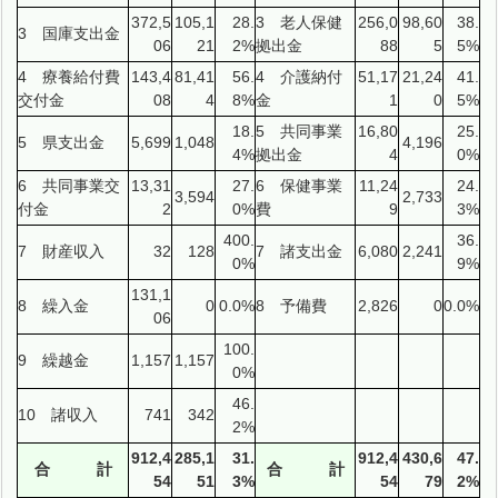
372,5
105,1
28.
3 老人保健
256,0
98,60
38.
3 国庫支出金
06
21
2%
拠出金
88
5
5%
4 療養給付費
143,4
81,41
56.
4 介護納付
51,17
21,24
41.
交付金
08
4
8%
金
1
0
5%
18.
5 共同事業
16,80
25.
5 県支出金
5,699
1,048
4,196
4%
拠出金
4
0%
6 共同事業交
13,31
27.
6 保健事業
11,24
24.
3,594
2,733
付金
2
0%
費
9
3%
400.
36.
7 財産収入
32
128
7 諸支出金
6,080
2,241
0%
9%
131,1
8 繰入金
0
0.0%
8 予備費
2,826
0
0.0%
06
100.
9 繰越金
1,157
1,157
0%
46.
10 諸収入
741
342
2%
912,4
285,1
31.
912,4
430,6
47.
合 計
合 計
54
51
3%
54
79
2%