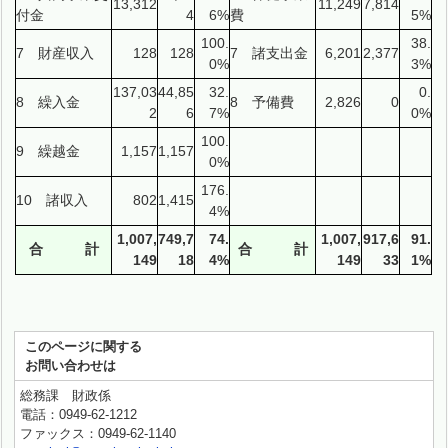
13,312
11,249
7,814
付金
4
6%
費
5%
100.
38.
7 財産収入
128
128
7 諸支出金
6,201
2,377
0%
3%
137,03
44,85
32.
0.
8 繰入金
8 予備費
2,826
0
2
6
7%
0%
100.
9 繰越金
1,157
1,157
0%
176.
10 諸収入
802
1,415
4%
1,007,
749,7
74.
1,007,
917,6
91.
合 計
合 計
149
18
4%
149
33
1%
このページに関する
お問い合わせは
総務課 財政係
電話：0949-62-1212
ファックス：0949-62-1140