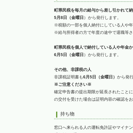
町県民税を毎月の給与から差し引かれて納
5月8日（金曜日
）から発行します。
※税額の一部を個人納付にしている人や年
※給与所得者の方で年度の途中で退職等
町県民税を個
人で納付している人や年金か
6月5日（金曜日
）から発行します。
その他、非課税の人
非課税証明書も
6月5日（金曜日）
から発
※ご注意ください※
確定申告書の提出期限が延長されたことに
の交付を受けた場合は証明内容の確認をお
持ち物
窓口へ来られる人の運転免許証やマイナン