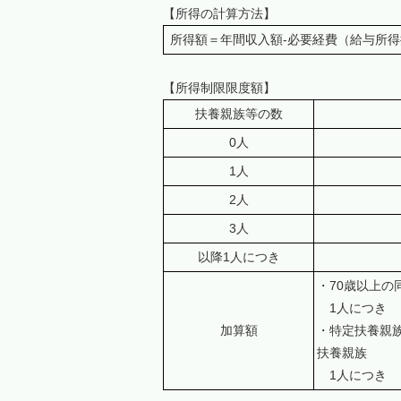
【所得の計算方法】
所得額＝年間収入額-必要経費（給与所得控
【所得制限限度額】
扶養親族等の数
0人
1人
2人
3人
以降1人につき
・70歳以上
1人につ
加算額
・特定扶養親族
扶養親族
1人につ