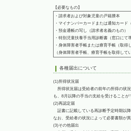
【必要なもの】
・請求者および対象児童の戸籍謄本
・マイナンバーカードまたは通知カード
・預金通帳の写し（請求者名義のもの）
・特別児童扶養手当用診断書（窓口にて
・身体障害者手帳または療育手帳（取得
（身体障害者手帳、療育手帳を取得して
各種届出について
(1)所得状況届
所得状況届は受給者の前年の所得の状況
も、8月以降の手当の支給を受けることが
(2)再認定届
証書に記載している再診断予定時期以降
なお、受給者の状況によって必要書類が異
(3)その他届出