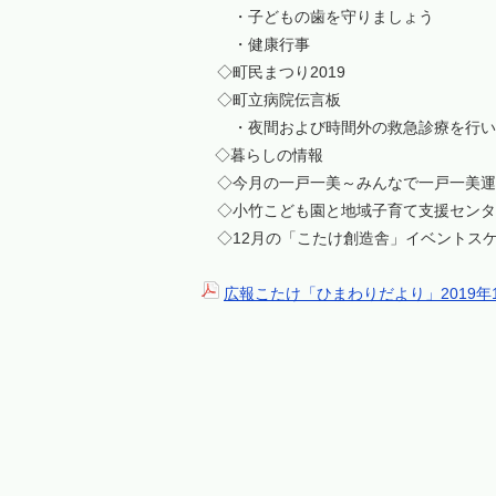
・子どもの歯を守りましょう
・健康行事
◇町民まつり2019
◇町立病院伝言板
・夜間および時間外の救急診療を行い
◇暮らしの情報
◇今月の一戸一美～みんなで一戸一美運
◇小竹こども園と地域子育て支援センタ
◇12月の「こたけ創造舎」イベントス
広報こたけ「ひまわりだより」2019年