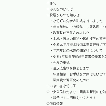
◇俳句
◇みんなのひろば
◇役場からのお知らせ
・小竹町功労者表彰式を行いました
・年末年始のごみ収集、し尿処理につ
・教育長が再任されました
・土地・家屋の用途や床面接等の変更
・令和元年度排水設備工事責任技術者
・年末年始の水道の開閉栓について
・令和2年度償却資産申告書の提出を
・今月の納税
・違反広告物を撤去します
・年金相談・お手続きの際はぜひご予
・医療費の適正化のために
◇いきいき小竹っ子
◇中央公民館だより・図書室新刊のお知
・親子でミニ門松をつくろう！
◇健康情報