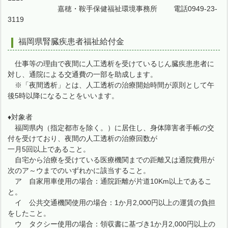
嘉穂・鞍手保健福祉環境事務所 電話0949-23-
3119
福岡県腎臓疾患者福祉給付金
仕事等の理由で夜間に人工透析を受けているじん臓疾患患者に
対し、通院による交通費の一部を助成します。
※「夜間透析」とは、人工透析の治療開始時間が原則として午
後5時以降になることをいいます。
♦対象者
福岡県内（指定都市を除く。）に居住し、身体障害者手帳の交
付を受けており、夜間の人工透析の治療回数が
一月5回以上であること。
自宅から治療を受けている医療機関までの距離又は通院費用が
次のア～ウまでのいずれかに該当すること。
ア 自家用車使用の場合：通院距離が片道10Km以上であるこ
と。
イ 公共交通機関使用の場合：1か月2,000円以上の運賃の負担
をしたこと。
ウ タクシー使用の場合：領収書に基づき1か月2,000円以上の