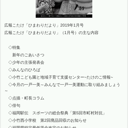
広報こたけ「ひまわりだより」2019年1月号
広報こたけ「ひまわりだより」（1月号）の主な内容
◇特集
新年のごあいさつ
◇少年の主張発表会
◇みんなのひろば
◇小竹こども園と地域子育て支援センター~たけのこ情報~
◇今月の一戸一美～みんなで一戸一美運動に取り組みましょう
～
◇点描・町長コラム
◇俳句
◇福岡駅伝 スポーツの総合祭典「第5回市町村対抗」
◇小竹西小学校 第2回廃品回収のお知らせ
◇福岡県特定最低賃金改定のお知らせ