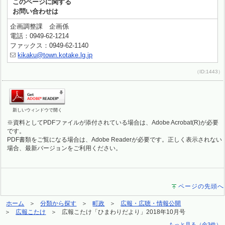
このページに関する
お問い合わせは
企画調整課 企画係
電話：0949-62-1214
ファックス：0949-62-1140
kikaku@town.kotake.lg.jp
（ID:1443）
新しいウィンドウで開く
※資料としてPDFファイルが添付されている場合は、Adobe Acrobat(R)が必要
です。
PDF書類をご覧になる場合は、Adobe Readerが必要です。正しく表示されない
場合、最新バージョンをご利用ください。
ページの先頭へ
ホーム
分類から探す
町政
広報・広聴・情報公開
広報こたけ
広報こたけ「ひまわりだより」2018年10月号
もっと見る（全3件）