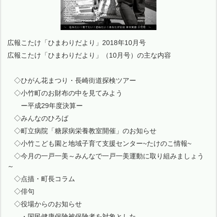
広報こたけ「ひまわりだより」2018年10月号
広報こたけ「ひまわりだより」（10月号）の主な内容
◇ひがん花まつり・長崎街道探検ツアー
◇小竹町のお財布の中を見てみよう
ー平成29年度決算ー
◇みんなのひろば
◇町立病院「糖尿病栄養教室開催」のお知らせ
◇小竹こども園と地域子育て支援センター~たけのこ情報~
◇今月の一戸一美～みんなで一戸一美運動に取り組みましょう
～
◇点描・町長コラム
◇俳句
◇役場からのお知らせ
・国民健康保険被保険者を対象とした