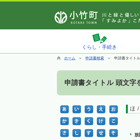
くらし・手続き
ホーム
申請書検索
申請書タイト
申請書タイトル 頭文字
ほ /
放