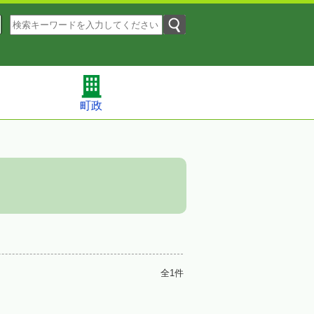
町政
全1件