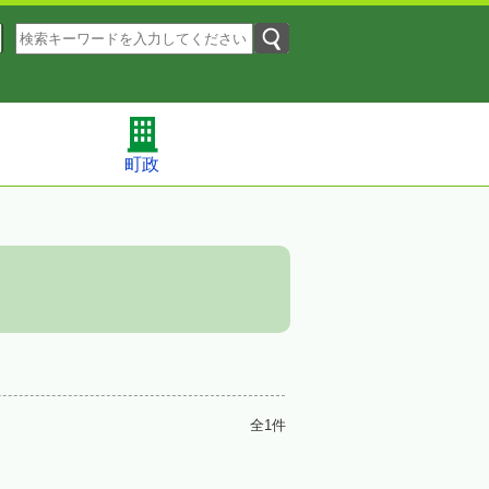
町政
全1件