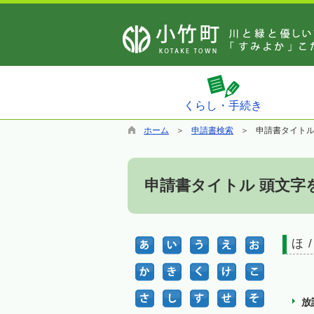
くらし・手続き
ホーム
申請書検索
申請書タイト
申請書タイトル 頭文字
ほ /
放