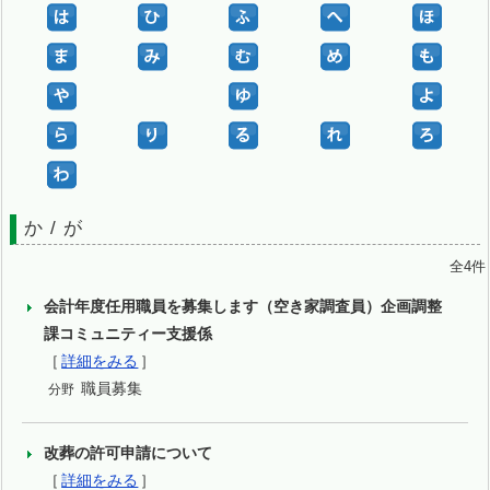
か / が
全4件
会計年度任用職員を募集します（空き家調査員）企画調整
課コミュニティー支援係
［
詳細をみる
］
職員募集
分野
改葬の許可申請について
［
詳細をみる
］