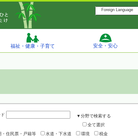
Foreign Language
安全・安心
福祉・健康・子育て
ード
▼分野で検索する
全て選択
明・住民票・戸籍等
水道・下水道
環境
税金