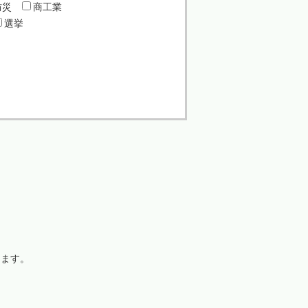
防災
商工業
選挙
きます。