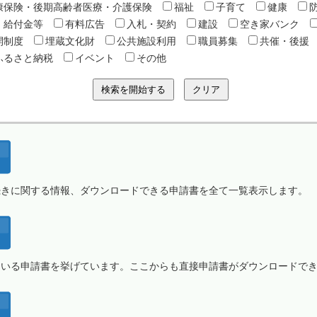
康保険・後期高齢者医療・介護保険
福祉
子育て
健康
・給付金等
有料広告
入札・契約
建設
空き家バンク
開制度
埋蔵文化財
公共施設利用
職員募集
共催・後援
ふるさと納税
イベント
その他
続きに関する情報、ダウンロードできる申請書を全て一覧表示します。
ている申請書を挙げています。ここからも直接申請書がダウンロードで