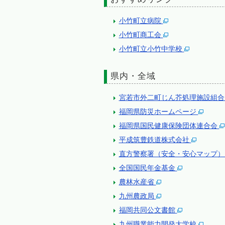
小竹町立病院
小竹町商工会
小竹町立小竹中学校
県内・全域
宮若市外二町じん芥処理施設組
福岡県防災ホームページ
福岡県国民健康保険団体連合会
平成筑豊鉄道株式会社
直方警察署（安全・安心マップ
全国国民年金基金
農林水産省
九州農政局
福岡共同公文書館
九州職業能力開発大学校