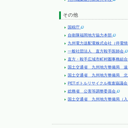
その他
国税庁
自衛隊福岡地方協力本部
九州電力送配電株式会社（停電
一般社団法人 直方鞍手医師会
直方・鞍手広域市町村圏事務組
国土交通省 九州地方整備局 
国土交通省 九州地方整備局 
PETボトルリサイクル推進協議
総務省 公害等調整委員会
国土交通省 九州地方整備局（