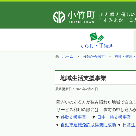
くらし・手続き
ホーム
分類から探す
福祉・健康
地域生活支援事業
最終更新日：
2025年2月21日
障がいのある方が住み慣れた地域で自立
サービス利用の際には、事前の申し込み
▼
移動支援事業
▼
日中一時支援事業
▼
自動車運転免許取得費助成助
▼
日常生