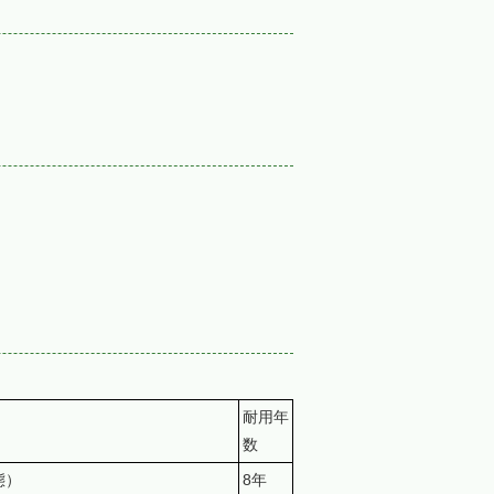
耐用年
数
態）
8年