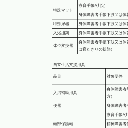
療育手帳A判定
特殊マット
身体障害者手帳下肢又は体
特殊尿器
身体障害者手帳下肢又は体
入浴担架
身体障害者手帳下肢又は体
身体障害者手帳下肢又は体
体位変換器
は寝たきりの状態）
自立生活支援用具
品目
対象要件
身体障害者
入浴補助用具
方）
便器
身体障害者
療育手帳A
頭部保護帽
精神障害者