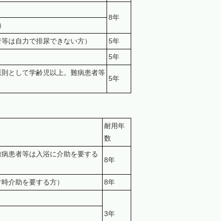
8年
）
者等は自力で排尿できない方）
5年
5年
原則として学齢児以上。難病患者等
5年
耐用年
数
難病患者等は入浴に介助を要する
8年
常時介助を要する方）
8年
3年