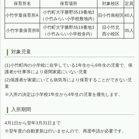
保育所名
保育場所
対象校区
定員
小竹町大字勝野3519番地3
小竹学童保育所A
旧小竹南校区
40人
（小竹みらい小学校敷地内）
小竹町大字勝野3519番地3
旧小竹北
小竹学童保育所B
35人
（小竹みらい小学校舎内）
西小校区
対象児童
(1)小竹町内の小学校に在学している1年生から6年生の児童で、保
護者が仕事等により昼間家庭にいない児童
(2)保護者が家庭にいても病気等により保育することができない児
童
※入所の決定は小学校1年生から4年生の児童を優先します。
入所期間
4月1日から翌年3月31日まで
※翌年度の自動更新は行いませんので、再度申請が必要です。