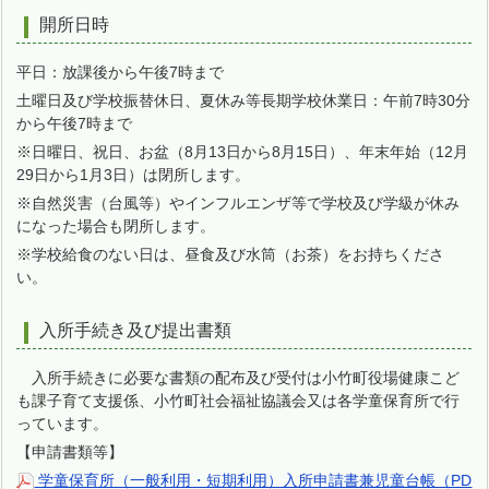
開所日時
平日：放課後から午後7時まで
土曜日及び学校振替休日、夏休み等長期学校休業日：午前7時30分
から午後7時まで
※日曜日、祝日、お盆（8月13日から8月15日）、年末年始（12月
29日から1月3日）は閉所します。
※自然災害（台風等）やインフルエンザ等で学校及び学級が休み
になった場合も閉所します。
※学校給食のない日は、昼食及び水筒（お茶）をお持ちくださ
い。
入所手続き及び提出書類
入所手続きに必要な書類の配布及び受付は小竹町役場健康こど
も課子育て支援係、小竹町社会福祉協議会又は各学童保育所で行
っています。
【申請書類等】
学童保育所（一般利用・短期利用）入所申請書兼児童台帳（PD