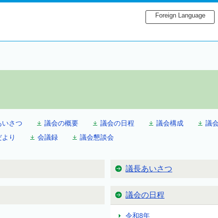
Foreign Language
あいさつ
議会の概要
議会の日程
議会構成
議
だより
会議録
議会懇談会
議長あいさつ
議会の日程
令和8年