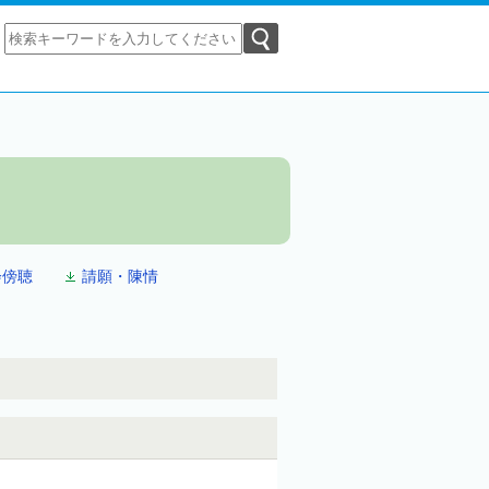
会傍聴
請願・陳情