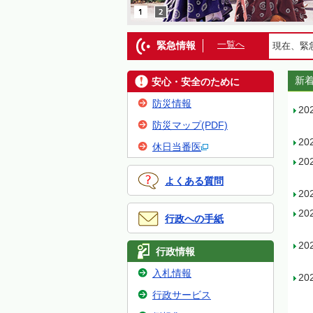
一覧へ
緊急情報
現在、緊
新
安心・安全のために
防災情報
20
防災マップ(PDF)
20
休日当番医
20
よくある質問
20
20
行政への手紙
20
行政情報
入札情報
20
行政サービス