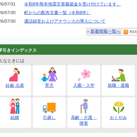
26/07/31
令和8年熊本地震災害義援金を受け付けています。
26/07/30
町からの配布文書一覧（令和8年）
26/07/30
通話録音およびアナウンスの導入について
新着情報一覧へ
早引きインデックス
んなときには
妊娠·出産
育児
入園・入学
就職・退職
結婚
引越し
高齢・介護・
おくやみ
障害