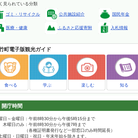
く見られている分類
ゴミ・リサイクル
公共施設紹介
国民年金
医療・健康
ふるさと応援寄附
入札情報
竹町電子版観光ガイド
食べる
学ぶ
楽しむ
知る
開庁時間
日～金曜日：午前8時30分から午後5時15分まで
日のみ：午前8時30分から午後7時まで
各種証明書発行など一部窓口のみ時間延長）
曜日・日曜日・祝日・年末年始を除きます。