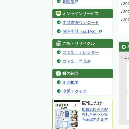
例規集
20
20
オンラインサービス
20
申請書ダウンロード
電子申請（eLTAX）
ごみ・リサイクル
ゴミ出しカレンダー
こ
ゴミ出し早見表
町の紹介
町の概要
交通アクセス
広報こたけ
広報紙以外の配
布したチラシ等
も確認できます