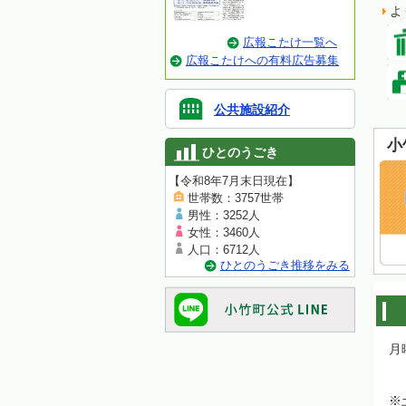
よ
広報こたけ一覧へ
広報こたけへの有料広告募集
公共施設紹介
小
ひとのうごき
【令和8年7月末日現在】
世帯数：3757世帯
男性：3252人
女性：3460人
人口：6712人
ひとのうごき推移をみる
月曜
木曜
（
※土