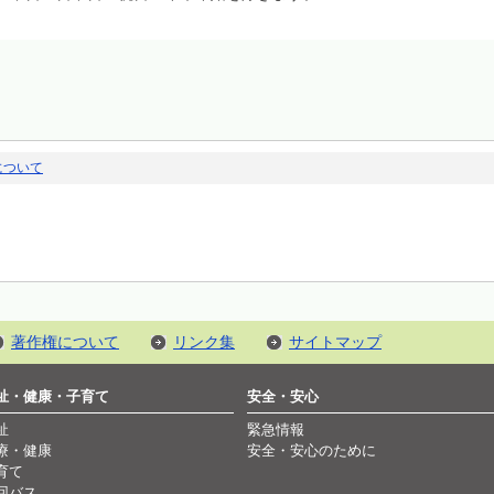
について
著作権について
リンク集
サイトマップ
祉・健康・子育て
安全・安心
祉
緊急情報
療・健康
安全・安心のために
育て
回バス