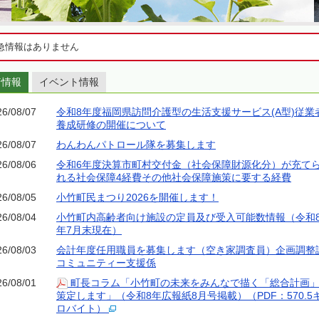
急情報はありません
着情報
イベント情報
26/08/07
令和8年度福岡県訪問介護型の生活支援サービス(A型)従業
養成研修の開催について
26/08/07
わんわんパトロール隊を募集します
26/08/06
令和6年度決算市町村交付金（社会保障財源化分）が充て
れる社会保障4経費その他社会保障施策に要する経費
26/08/05
小竹町民まつり2026を開催します！
26/08/04
小竹町内高齢者向け施設の定員及び受入可能数情報（令和
年7月末現在）
26/08/03
会計年度任用職員を募集します（空き家調査員）企画調整
コミュニティー支援係
26/08/01
町長コラム「小竹町の未来をみんなで描く「総合計画
策定します」（令和8年広報紙8月号掲載）
（PDF：570.5
ロバイト）