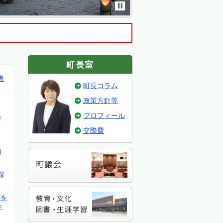
町長室
者
町長コラム
政策方針等
ら
プロフィール
交際費
8
課
」を
キ