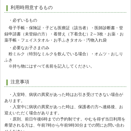
利用時用意するもの
・必ずいるもの
母子手帳・保険証・子ども医療証（該当者）・医師診断書・登
録申請書（未登録の方）・着替え（下着含む）2～3枚・お薬・お
薬手帳・フェイスタオル・お手ふきタオル・汚物入れ袋
・必要なお子さまのみ
粉ミルク（特別なミルクを飲んでいる場合）・オムツ・おしり
ふき
※持ち物にはすべて名前を記入してください。
注意事項
・入室時、病状の異変があった時はお引き受けできない場合が
あります。
・入室中に病状の異変があった時は、保護者の方へ連絡後、お
迎えいただく場合があります。
・原則、前日午後6時までの予約制です。やむを得ず当日利用を
希望される方は、午前7時から午前9時30分までの間にお問い合わ