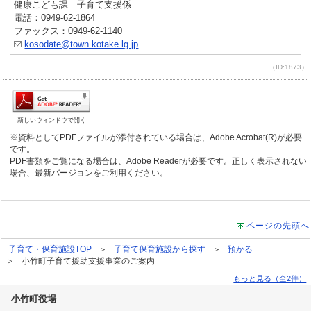
健康こども課 子育て支援係
電話：0949-62-1864
ファックス：0949-62-1140
kosodate@town.kotake.lg.jp
（ID:1873）
新しいウィンドウで開く
※資料としてPDFファイルが添付されている場合は、Adobe Acrobat(R)が必要
です。
PDF書類をご覧になる場合は、Adobe Readerが必要です。正しく表示されない
場合、最新バージョンをご利用ください。
ページの先頭へ
子育て・保育施設TOP
子育て保育施設から探す
預かる
小竹町子育て援助支援事業のご案内
もっと見る（全2件）
小竹町役場