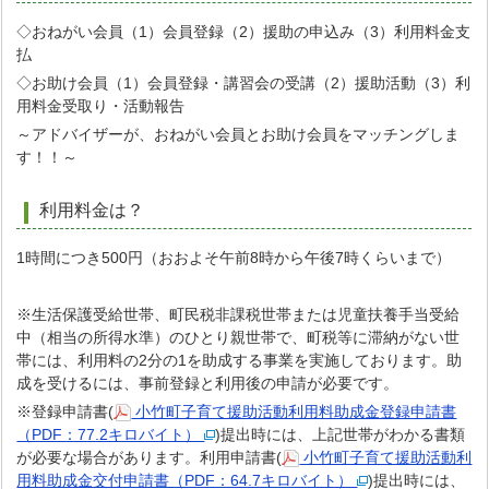
◇おねがい会員（1）会員登録（2）援助の申込み（3）利用料金支
払
◇お助け会員（1）会員登録・講習会の受講（2）援助活動（3）利
用料金受取り・活動報告
～アドバイザーが、おねがい会員とお助け会員をマッチングしま
す！！～
利用料金は？
1時間につき500円（おおよそ午前8時から午後7時くらいまで）
※生活保護受給世帯、町民税非課税世帯または児童扶養手当受給
中（相当の所得水準）のひとり親世帯で、町税等に滞納がない世
帯には、利用料の2分の1を助成する事業を実施しております。助
成を受けるには、事前登録と利用後の申請が必要です。
※登録申請書(
小竹町子育て援助活動利用料助成金登録申請書
（PDF：77.2キロバイト）
)提出時には、上記世帯がわかる書類
が必要な場合があります。利用申請書(
小竹町子育て援助活動利
用料助成金交付申請書（PDF：64.7キロバイト）
)提出時には、