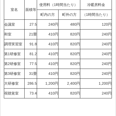
使用料（1時間当たり）
冷暖房料金
室名
面積等
町内の方
町外の方
（1時間当たり）
会議室
27.5
240円
480円
120円
和室
21畳
410円
820円
240円
調理実習室
91.8
410円
820円
240円
第1研修室
81.2
410円
820円
240円
第2研修室
77.5
410円
820円
240円
第3研修室
31畳
410円
820円
240円
大研修室
286.5
1,200円
2,400円
1,200円
視聴覚室
73.4
410円
820円
240円