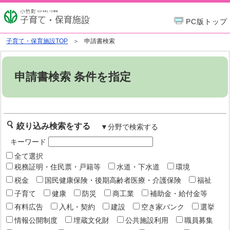
PC版トップ
子育て・保育施設TOP
申請書検索
申請書検索 条件を指定
絞り込み検索をする
▼分野で検索する
キーワード
全て選択
税務証明・住民票・戸籍等
水道・下水道
環境
税金
国民健康保険・後期高齢者医療・介護保険
福祉
子育て
健康
防災
商工業
補助金・給付金等
有料広告
入札・契約
建設
空き家バンク
選挙
情報公開制度
埋蔵文化財
公共施設利用
職員募集