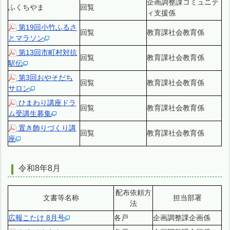
企画調整課コミュニテ
ふくちやま
回覧
ィ支援係
第19回小竹ふるさ
回覧
教育課社会教育係
とマラソン
第13回市町村対抗
回覧
教育課社会教育係
駅伝
第3回おやそだち
回覧
教育課社会教育係
サロン
ひまわり講座ドラ
回覧
教育課社会教育係
ム受講生募集
置き飾りづくり講
回覧
教育課社会教育係
座
令和8年8月
配布依頼方
文書等名称
担当部署
法
広報こたけ 8月号
各戸
企画調整課企画係