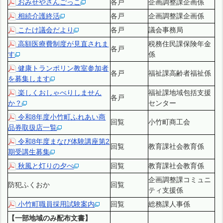
おみせやさんごっこ
各戸
企画調整課企画係
相続介護終活
各戸
企画調整課企画係
こたけ議会だより
各戸
議会事務局
高額医療費制度が見直されま
税務住民課保険年金
各戸
す
係
健康トランポリン教室参加者
各戸
福祉課高齢者福祉係
を募集します
楽しくおしゃべりしません
福祉課地域包括支援
各戸
か？
センター
令和8年度小竹町ふれあい商
回覧
小竹町商工会
品券取扱店一覧
令和8年度まなび体験講座第2
回覧
教育課社会教育係
期受講生募集
秋風と灯りの夕べ
回覧
教育課社会教育係
企画調整課コミュニ
防犯ふくおか
回覧
ティ支援係
小竹町職員採用試験案内
回覧
総務課人事係
【一部地域のみ配布文書】