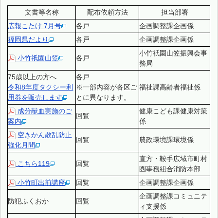
文書等名称
配布依頼方法
担当部署
広報こたけ 7月号
各戸
企画調整課企画係
福岡県だより
各戸
企画調整課企画係
小竹祇園山笠振興会事
小竹祇園山笠
各戸
務局
75歳以上の方へ
各戸
令和8年度タクシー利
※一部内容が各区ご
福祉課高齢者福祉係
用券を販売します
とに異なります。
成分献血実施のご
健康こども課健康対策
回覧
案内
係
空きかん散乱防止
回覧
農政環境課環境係
強化月間
直方・鞍手広域市町村
こちら119
回覧
圏事務組合消防本部
小竹町出前講座
回覧
企画調整課企画係
企画調整課コミュニテ
防犯ふくおか
回覧
ィ支援係