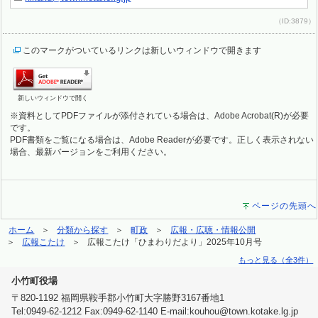
（ID:3879）
このマークがついているリンクは新しいウィンドウで開きます
新しいウィンドウで開く
※資料としてPDFファイルが添付されている場合は、Adobe Acrobat(R)が必要
です。
PDF書類をご覧になる場合は、Adobe Readerが必要です。正しく表示されない
場合、最新バージョンをご利用ください。
ページの先頭へ
ホーム
分類から探す
町政
広報・広聴・情報公開
広報こたけ
広報こたけ「ひまわりだより」2025年10月号
もっと見る（全3件）
小竹町役場
〒820-1192 福岡県鞍手郡小竹町大字勝野3167番地1
Tel:0949-62-1212 Fax:0949-62-1140 E-mail:kouhou@town.kotake.lg.jp