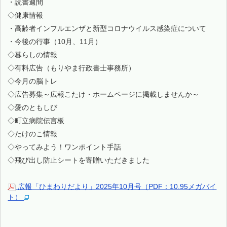
・読書週間
◇健康情報
・高齢者インフルエンザと新型コロナウイルス感染症について
・今後の行事（10月、11月）
◇暮らしの情報
◇有料広告（もりやま行政書士事務所）
◇今月の脳トレ
◇広告募集～広報こたけ・ホームページに掲載しませんか～
◇愛のともしび
◇町立病院伝言板
◇たけのこ情報
◇やってみよう！ワンポイント手話
◇飛び出し防止シートを寄贈いただきました
広報「ひまわりだより」2025年10月号（PDF：10.95メガバイ
ト）