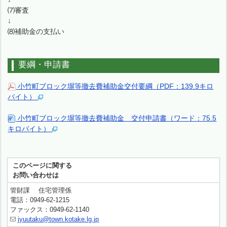
⑺審査
↓
⑻補助金の支払い
要綱・申請書
小竹町ブロック塀等撤去費補助金交付要綱（PDF：139.9キロ
バイト）
小竹町ブロック塀等撤去費補助金 交付申請書（ワード：75.5
キロバイト）
このページに関する
お問い合わせは
管財課 住宅管理係
電話：0949-62-1215
ファックス：0949-62-1140
jyuutaku@town.kotake.lg.jp