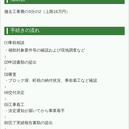
撤去工事費の3分の2（上限16万円）
手続きの流れ
⑴事前相談
・補助対象要件等の確認および現地調査など
↓
⑵申請書類の提出
↓
⑶審査
・ブロック塀、町税の納付状況、事前着工など確認
↓
⑷交付決定
↓
⑸工事着工
・決定通知が届いてから事業着手
↓
⑹完了実績報告書類の提出
↓