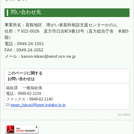
問い合わせ先
事業所名：直鞍地区 障がい者基幹相談支援センターかのん
住所：〒822-0026 直方市日吉町9番10号（直方総合庁舎 本館5
階）
電話：0949-24-1551
FAX：0949-24-1552
メール：kanon-kikan@wind.ocn.ne.jp
このページに関する
お問い合わせは
福祉課 一般福祉係
電話：0949-62-1219
ファックス：0949-62-1140
ippan_fukusi@town.kotake.lg.jp
（ID:3994）