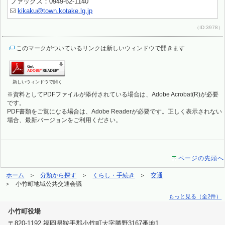
ファックス：0949-62-1140
kikaku@town.kotake.lg.jp
（ID:3978）
このマークがついているリンクは新しいウィンドウで開きます
新しいウィンドウで開く
※資料としてPDFファイルが添付されている場合は、Adobe Acrobat(R)が必要
です。
PDF書類をご覧になる場合は、Adobe Readerが必要です。正しく表示されない
場合、最新バージョンをご利用ください。
ページの先頭へ
ホーム
分類から探す
くらし・手続き
交通
小竹町地域公共交通会議
もっと見る（全2件）
小竹町役場
〒820-1192 福岡県鞍手郡小竹町大字勝野3167番地1