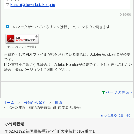
kanzai@town.kotake.lg.jp
（ID:3960）
このマークがついているリンクは新しいウィンドウで開きます
新しいウィンドウで開く
※資料としてPDFファイルが添付されている場合は、Adobe Acrobat(R)が必要
です。
PDF書類をご覧になる場合は、Adobe Readerが必要です。正しく表示されない
場合、最新バージョンをご利用ください。
ページの先頭へ
ホーム
分類から探す
町政
令和8年度 物品の売買等（町内業者の場合)
もっと見る（全5件）
小竹町役場
〒820-1192 福岡県鞍手郡小竹町大字勝野3167番地1