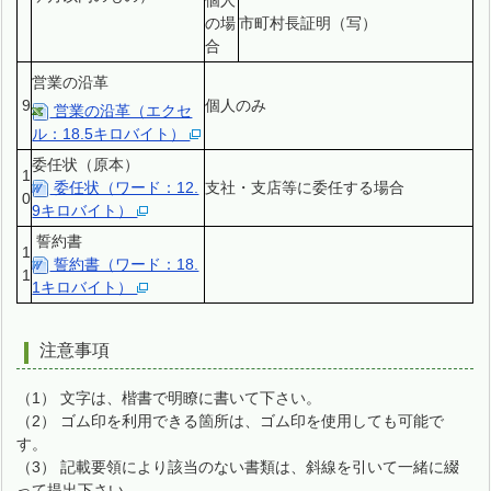
個人
の場
市町村長証明（写）
合
営業の沿革
9
個人のみ
営業の沿革（エクセ
ル：18.5キロバイト）
委任状（原本）
1
委任状（ワード：12.
支社・支店等に委任する場合
0
9キロバイト）
誓約書
1
誓約書（ワード：18.
1
1キロバイト）
注意事項
（1） 文字は、楷書で明瞭に書いて下さい。
（2） ゴム印を利用できる箇所は、ゴム印を使用しても可能で
す。
（3） 記載要領により該当のない書類は、斜線を引いて一緒に綴
って提出下さい。