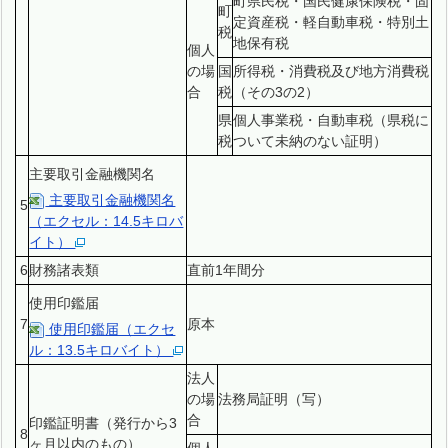
町県民税・国民健康保険税・固
町
定資産税・軽自動車税・特別土
税
地保有税
個人
の場
国
所得税・消費税及び地方消費税
合
税
（その3の2）
県
個人事業税・自動車税（県税に
税
ついて未納のない証明）
主要取引金融機関名
主要取引金融機関名
5
（エクセル：14.5キロバ
イト）
6
財務諸表類
直前1年間分
使用印鑑届
7
原本
使用印鑑届（エクセ
ル：13.5キロバイト）
法人
の場
法務局証明（写）
合
印鑑証明書（発行から3
8
ヶ月以内のもの）