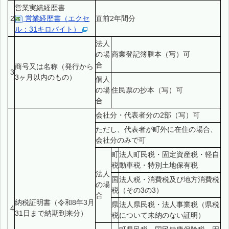
営業実績経歴書
2
営業経歴書（エクセ
直前2年間分
ル：31キロバイト）
法人
の場
商業登記簿謄本（写）可
合
商号又は名称（発行から
3
3ヶ月以内のもの）
個人
の場
住民票の抄本（写）可
合
会社分・代表者分の2部（写）可
ただし、代表者が町外に在住の場合、
会社分のみで可
町
法人町民税・固定資産税・軽自
税
動車税・特別土地保有税
法人
国
法人税・消費税及び地方消費税
の場
税
（その3の3）
合
納税証明書（令和8年3月
県
法人県民税・法人事業税（県税
4
31日まで納期到来分）
税
について未納のない証明）