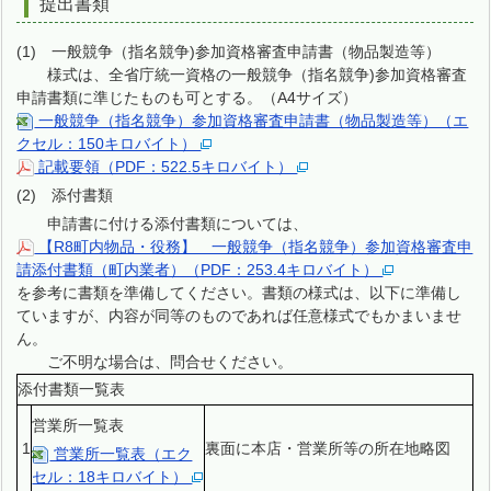
提出書類
(1) 一般競争（指名競争)参加資格審査申請書（物品製造等）
様式は、全省庁統一資格の一般競争（指名競争)参加資格審査
申請書類に準じたものも可とする。（A4サイズ）
一般競争（指名競争）参加資格審査申請書（物品製造等）（エ
クセル：150キロバイト）
記載要領（PDF：522.5キロバイト）
(2) 添付書類
申請書に付ける添付書類については、
【R8町内物品・役務】 一般競争（指名競争）参加資格審査申
請添付書類（町内業者）（PDF：253.4キロバイト）
を参考に書類を準備してください。書類の様式は、以下に準備し
ていますが、内容が同等のものであれば任意様式でもかまいませ
ん。
ご不明な場合は、問合せください。
添付書類一覧表
営業所一覧表
1
裏面に本店・営業所等の所在地略図
営業所一覧表（エク
セル：18キロバイト）