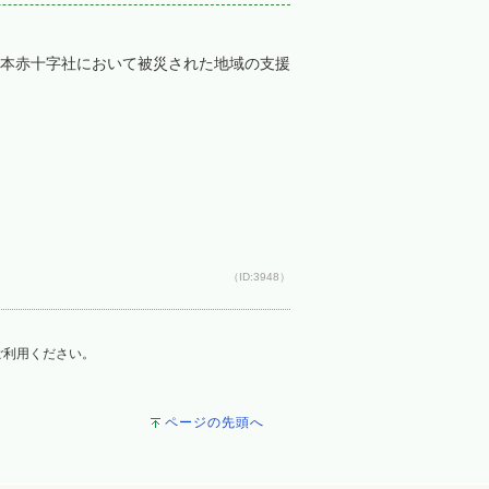
本赤十字社において被災された地域の支援
（ID:3948）
をご利用ください。
ページの先頭へ