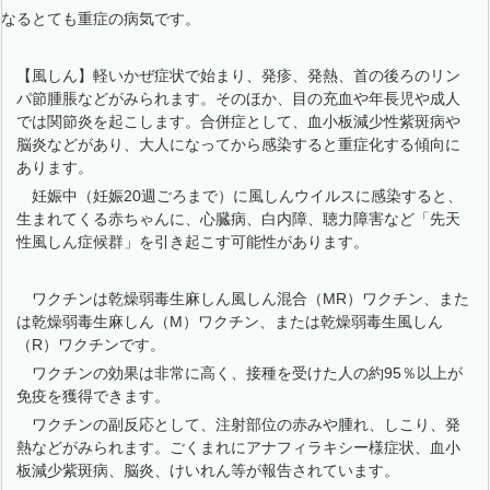
なるとても重症の病気です。
【風しん】軽いかぜ症状で始まり、発疹、発熱、首の後ろのリン
パ節腫脹などがみられます。そのほか、目の充血や年長児や成人
では関節炎を起こします。合併症として、血小板減少性紫斑病や
脳炎などがあり、大人になってから感染すると重症化する傾向に
あります。
妊娠中（妊娠20週ごろまで）に風しんウイルスに感染すると、
生まれてくる赤ちゃんに、心臓病、白内障、聴力障害など「先天
性風しん症候群」を引き起こす可能性があります。
ワクチンは乾燥弱毒生麻しん風しん混合（MR）ワクチン、また
は乾燥弱毒生麻しん（M）ワクチン、または乾燥弱毒生風しん
（R）ワクチンです。
ワクチンの効果は非常に高く、接種を受けた人の約95％以上が
免疫を獲得できます。
ワクチンの副反応として、注射部位の赤みや腫れ、しこり、発
熱などがみられます。ごくまれにアナフィラキシー様症状、血小
板減少紫斑病、脳炎、けいれん等が報告されています。