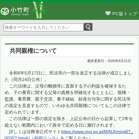
PC版トップ
共同親権について
最終更新日：
2025年8月21日
令和6年5月17日に、民法等の一部を改正する法律が成立しまし
た（同月24日公布）。
この法律は、父母の離婚等に直面する子の利益を確保するた
め、子の養育に関する父母の責務を明確化するとともに、親権・
監護、養育費、親子交流、養子縁組、財産分与等に関する民法等
の規定を見直すもので、いわゆる共同親権についてもこの法律で
定められています。
この法律は一部の規定を除き、上記公布の日から起算して2年を
超えない範囲内において政令で定める日に施行されます。
詳しくは法務省公式サイト
https://www.moj.go.jp/MINJI/minji07_
00357.html
（外部リンク）
をご覧ください。