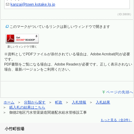
kanzai@town.kotake.lg.jp
（ID:3808）
このマークがついているリンクは新しいウィンドウで開きます
新しいウィンドウで開く
※資料としてPDFファイルが添付されている場合は、Adobe Acrobat(R)が必要
です。
PDF書類をご覧になる場合は、Adobe Readerが必要です。正しく表示されない
場合、最新バージョンをご利用ください。
ページの先頭へ
ホーム
分類から探す
町政
入札情報
入札結果
紙入札の結果はこちら
御徳2地区汚水管渠築造関連配水給水管移設工事
もっと見る（全2件）
小竹町役場