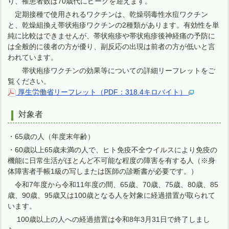
り、罹患者数は70歳代にピークを迎えます。
定期接種で使用されるワクチンは、乾燥弱毒性水痘ワクチン
と、乾燥組換え帯状疱疹ワクチンの2種類があります。有効性を単
純に比較はできませんが、帯状疱疹や帯状疱疹後神経痛の予防に
は全般的に後者の方が優り、副反応の出現は前者の方が低いと言
われています。
帯状疱疹ワクチンの効果等についての詳細リーフレットをご
覧ください。
厚生労働省リーフレット（PDF：318.4キロバイト）
対象者
・65歳の人（年度末年齢）
・60歳以上65歳未満の人で、ヒト免疫不全ウイルスにより免疫の
機能に日常生活がほとんど不可能な程度の障害を有する人（※身
体障害者手帳1級の写しまたは医師の診断書が必要です。）
令和7年度から令和11年度の間、65歳、70歳、75歳、80歳、85
歳、90歳、95歳又は100歳となる人を対象に経過措置が取られて
います。
100歳以上の人への経過措置は令和8年3月31日で終了しまし