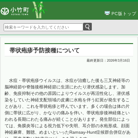
PC版トップ
帯状疱疹予防接種について
最終更新日：
2026年3月16日
水痘・帯状疱疹ウイルスは、水痘が治癒した後も三叉神経等の
脳神経節や脊髄後根神経節に生涯にわたり潜伏感染します。加
齢、免疫抑制その他の原因によりウイルスが再活性化し、潜伏感
染をしていた神経支配領域の皮膚に水疱を伴う紅斑が発生するこ
とがあり、これを帯状疱疹と呼んでいます。多くの場合は体の片
側に帯状に広がり、かなりの痛みを伴い、帯状疱疹後神経痛とい
われる長期にわたる痛みが続くことがあります。発生部位によっ
ては、角膜炎等による視力低下や失明、耳介部の水疱形成、顔面
神経麻痺、難聴、めまいといったRamsay-Hunt症候群合併症があ