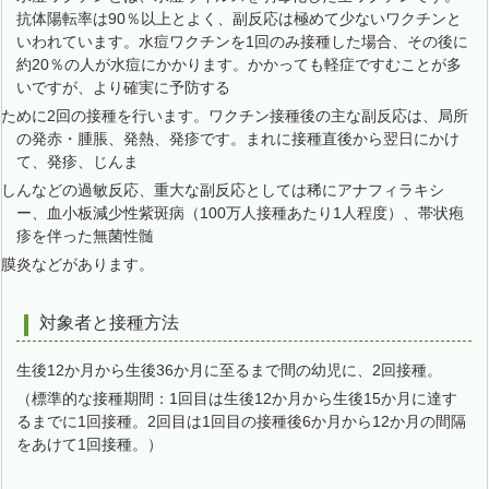
抗体陽転率は90％以上とよく、副反応は極めて少ないワクチンと
いわれています。水痘ワクチンを1回のみ接種した場合、その後に
約20％の人が水痘にかかります。かかっても軽症ですむことが多
いですが、より確実に予防する
ために2回の接種を行います。ワクチン接種後の主な副反応は、局所
の発赤・腫脹、発熱、発疹です。まれに接種直後から翌日にかけ
て、発疹、じんま
しんなどの過敏反応、重大な副反応としては稀にアナフィラキシ
ー、血小板減少性紫斑病（100万人接種あたり1人程度）、帯状疱
疹を伴った無菌性髄
膜炎などがあります。
対象者と接種方法
生後12か月から生後36か月に至るまで間の幼児に、2回接種。
（標準的な接種期間：1回目は生後12か月から生後15か月に達す
るまでに1回接種。2回目は1回目の接種後6か月から12か月の間隔
をあけて1回接種。）